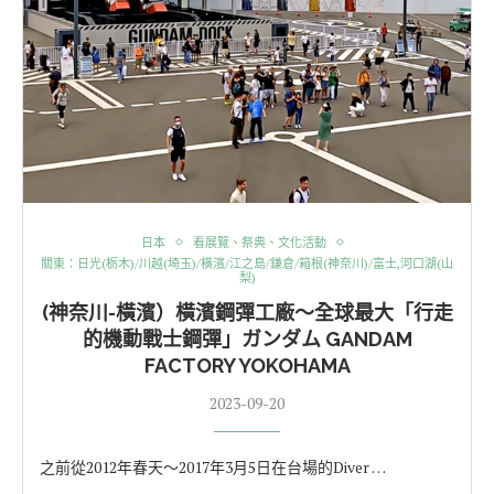
日本
看展覽、祭典、文化活動
關東：日光(栃木)/川越(埼玉)/橫濱/江之島/鎌倉/箱根(神奈川)/富士,河口湖(山
梨)
(神奈川-橫濱）橫濱鋼彈工廠～全球最大「行走
的機動戰士鋼彈」ガンダム GANDAM
FACTORY YOKOHAMA
2023-09-20
之前從2012年春天～2017年3月5日在台場的Diver …