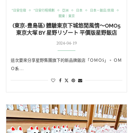
*日安住宿
*日安行程規劃
亞洲
日本
日本－飯店/民宿
關東：東京
(東京-豊島區) 體驗東京下城悠閒風情～OMO5
東京大塚 BY 星野リゾート 平價版星野飯店
2024-04-19
這次要來分享星野集團旗下的新品牌飯店「ＯＭＯ5」。 ＯＭ
Ｏ系 …