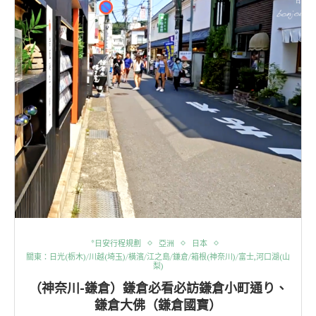
*日安行程規劃
亞洲
日本
關東：日光(栃木)/川越(埼玉)/橫濱/江之島/鎌倉/箱根(神奈川)/富士,河口湖(山
梨)
（神奈川-鎌倉）鎌倉必看必訪鎌倉小町通り、
鎌倉大佛（鎌倉國寶）