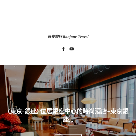
日安旅行 Bonjour-Travel
～THE皇家花園
京-銀座) 位居銀座中心的時尚酒店~東京銀
(東
座...