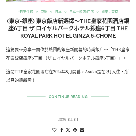
*日安住宿
亞洲
日本
日本－飯店/民宿
關東：東京
(東京-銀座) 東京飯店新選擇～THE皇家花園酒店銀
座6丁目 ザ ロイヤルパークホテル銀座6丁目 THE
ROYAL PARK HOTELGINZA 6-CHOME
這篇要來分享一間位於熱鬧的銀座新開幕的時尚飯店～「THE皇家
花園飯店銀座6丁目 （ザ ロイヤルパークホテル銀座6丁目）」。
這間THE皇家花園酒店在2024年5月開幕，Asuka是在9月入住，所
以真的很新喔！
CONTINUE READING
2025-04-01