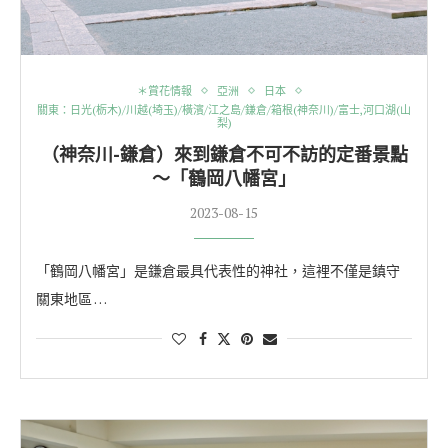
＊賞花情報
亞洲
日本
關東：日光(栃木)/川越(埼玉)/橫濱/江之島/鎌倉/箱根(神奈川)/富士,河口湖(山
梨)
（神奈川-鎌倉）來到鎌倉不可不訪的定番景點
～「鶴岡八幡宮」
2023-08-15
「鶴岡八幡宮」是鎌倉最具代表性的神社，這裡不僅是鎮守
關東地區 …