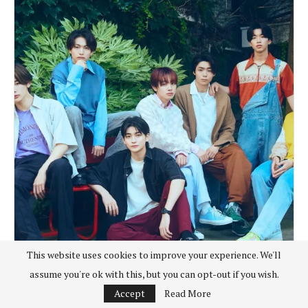
This website uses cookies to improve your experience. We'll
assume you're ok with this, but you can opt-out if you wish.
Accept
Read More
*日安聊天室
亞洲
台灣
日本
日語自學/語言學習