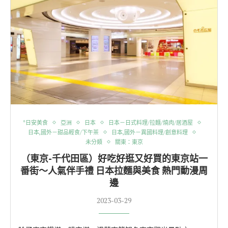
*日安美食
亞洲
日本
日本－日式料理/拉麵/燒肉/居酒屋
日本,國外－甜品輕食/下午茶
日本,國外－異國料理/創意料理
未分類
關東：東京
（東京-千代田區）好吃好逛又好買的東京站一
番街～人氣伴手禮 日本拉麵與美食 熱門動漫周
邊
2023-03-29