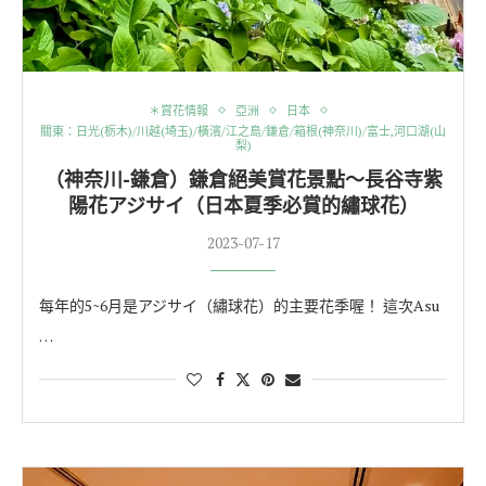
＊賞花情報
亞洲
日本
關東：日光(栃木)/川越(埼玉)/橫濱/江之島/鎌倉/箱根(神奈川)/富士,河口湖(山
梨)
（神奈川-鎌倉）鎌倉絕美賞花景點～長谷寺紫
陽花アジサイ（日本夏季必賞的繡球花）
2023-07-17
每年的5~6月是アジサイ（繡球花）的主要花季喔！ 這次Asu
…