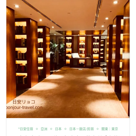
*日安住宿
亞洲
日本
日本－飯店/民宿
關東：東京