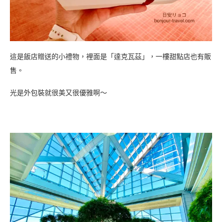
這是飯店贈送的小禮物，裡面是「達克瓦茲」，一樓甜點店也有販
售。
光是外包裝就很美又很優雅啊～