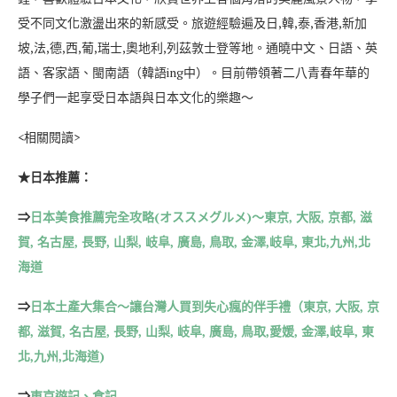
受不同文化激盪出來的新感受。旅遊經驗遍及日,韓,泰,香港,新加
坡,法,德,西,葡,瑞士,奧地利,列茲敦士登等地。通曉中文、日語、英
語、客家語、閩南語（韓語ing中）。目前帶領著二八青春年華的
學子們一起享受日本語與日本文化的樂趣～
<相關閱讀>
★日本推薦：
⇒
日本美食推薦完全攻略(オススメグルメ)～東京, 大阪, 京都, 滋
賀, 名古屋, 長野, 山梨, 岐阜, 廣島, 鳥取, 金澤,岐阜, 東北,九州,北
海道
⇒
日本土產大集合～讓台灣人買到失心瘋的伴手禮（東京, 大阪, 京
都, 滋賀, 名古屋, 長野, 山梨, 岐阜, 廣島, 鳥取,愛媛, 金澤,岐阜, 東
北,九州,北海道)
⇒
東京遊記、食記