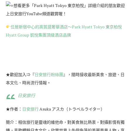
想看更多「Park Hyatt Tokyo 東京柏悅」詳細介紹的朋友歡迎
上日安旅行YouTube頻道觀賞喔
！
位居新宿中心的高質感奢華酒店～Park Hyatt Tokyo 東京柏悅
Hyatt Group 凱悅集團頂級酒店品牌
★歡迎加入⇒『
日安旅行粉絲團
』，隨時接收最新美食、旅遊、日
本文化、時尚流行情報。
日安旅行
★作者：
日安旅行
Asuka アスカ（トラベルライター）
簡介：相信旅行是靈魂的維他命，對美食無比熱衷，對攝影情有獨
鍾，喜歡體驗日本文化，欣賞世界上各個角落的美麗風景人物，享