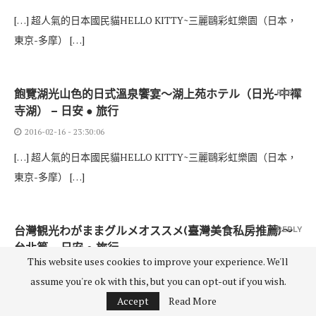
[…] 超人氣的日本國民貓HELLO KITTY~三麗鷗彩虹樂園（日本，
東京-多摩） […]
飽覽湖光山色的日式溫泉饗宴～湖上苑ホテル（日光-中禪
REPLY
寺湖） – 日安 ● 旅行
2016-02-16 - 23:30:06
[…] 超人氣的日本國民貓HELLO KITTY~三麗鷗彩虹樂園（日本，
東京-多摩） […]
台灣観光わがままグルメオススメ(臺灣美食私房推薦)〜
REPLY
台北篇 – 日安 ● 旅行
This website uses cookies to improve your experience. We'll
2016-02-24 - 15:03:05
assume you're ok with this, but you can opt-out if you wish.
[…] 超人氣的日本國民貓HELLO KITTY~三麗鷗彩虹樂園（日本，
Accept
Read More
東京-多摩） […]