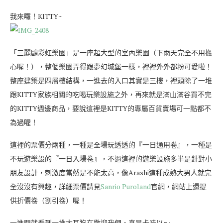
我來囉！KITTY~
「三麗鷗彩虹樂園」是一座超大型的室內樂園（下雨天完全不用擔
心喔！），整個樂園弄得跟夢幻城堡一樣，裡裡外外都粉可愛啦！
整座建築是四層樓結構，一進去的入口其實是三樓，裡頭除了一堆
跟KITTY家族相關的吃喝玩樂設施之外，再來就是滿山滿谷買不完
的KITTY週邊商品，要說這裡是KITTY的專屬百貨賣場可一點都不
為過喔！
這裡的票價分兩種，一種是全場玩透透的『一日通用卷』，一種是
不玩遊樂設的『一日入場卷』，不過這裡的遊樂設施多半是針對小
朋友設計，刺激度當然是不能太高，像Arashi這種成熟大男人就完
全沒沒有興趣，詳細票價請見
Sanrio Puroland
官網，網站上還提
供折價卷（割引卷）喔！
一進門就看到一堆大耳狗在歡迎我們，真是卡哇以～