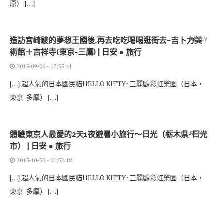
原） […]
造訪宮崎駿的夢想王國後,再去吃吃喝喝逛街去~吉卜力美
REPLY
術館＋吉祥寺(東京-三鷹) | 日安 ● 旅行
2015-09-06 - 17:35:41
[…] 超人氣的日本國民貓HELLO KITTY~三麗鷗彩虹樂園（日本，
東京-多摩） […]
體驗東京人最愛的2天1夜避暑小旅行～日光（栃木県-日光
REPLY
市） | 日安 ● 旅行
2015-10-30 - 01:32:18
[…] 超人氣的日本國民貓HELLO KITTY~三麗鷗彩虹樂園（日本，
東京-多摩） […]