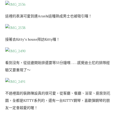
這裡的表演可愛到連Arashi這種熟成男士也被吸引囉！
接著去Kitty’s house拜訪Kitty囉！
看到沒有，從這邊開始排還要等55分鐘哩……感覺迪士尼的排隊經
驗又要重現了～
不過裡面的裝飾陳設真的很可愛，從客廳、餐廳、浴室、廚房到花
園，全都是KITTY系列的，還有一台KITTY鋼琴，喜歡彈鋼琴的朋
友一定會超愛的喔！