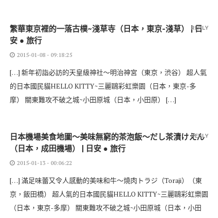
繁華東京裡的一落古樸~淺草寺（日本，東京-淺草） | 日
REPLY
安 ● 旅行
2015-01-08 - 09:18:25
[…] 新年初詣必訪的天皇級神社～明治神宮（東京，渋谷） 超人氣
的日本國民貓HELLO KITTY~三麗鷗彩虹樂園（日本，東京-多
摩） 關東難攻不破之城~小田原城（日本，小田原） […]
日本機場美食地圖～美味無窮的茶泡飯～だし茶漬けえん
REPLY
（日本，成田機場） | 日安 ● 旅行
2015-01-13 - 00:06:22
[…] 滿足味蕾又令人感動的美味和牛～燒肉トラジ（Toraji）（東
京，飯田橋） 超人氣的日本國民貓HELLO KITTY~三麗鷗彩虹樂園
（日本，東京-多摩） 關東難攻不破之城~小田原城（日本，小田