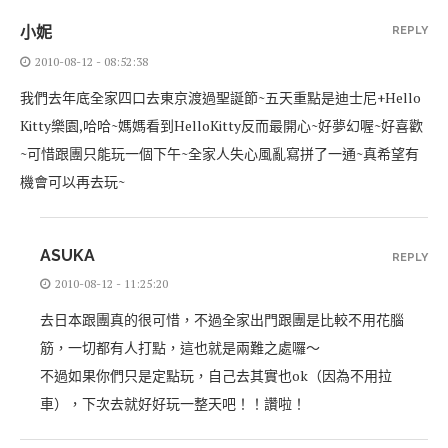
小妮
REPLY
2010-08-12 - 08:52:38
我們去年底全家四口去東京渡過聖誕節~五天重點是迪士尼+Hello
Kitty樂園,哈哈~媽媽看到HelloKitty反而最開心~好夢幻喔~好喜歡
~可惜跟團只能玩一個下午~全家人失心風亂寫拼了一通~真希望有
機會可以再去玩~
ASUKA
REPLY
2010-08-12 - 11:25:20
去日本跟團真的很可惜，不過全家出門跟團是比較不用花腦
筋，一切都有人打點，這也就是兩難之處囉～
不過如果你們只是定點玩，自己去其實也ok（因為不用拉
車），下次去就好好玩一整天吧！！讚啦！