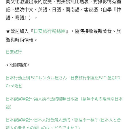
同文化激盪出來的感受，對美食無比熱衷，對攝影情有獨
鍾。通曉中文、英語、日語、閩南語、客家語（自學『韓
語、粵語』）。
★歡迎加入『
日安旅行粉絲團
』，隨時接收最新美食、旅
遊與時尚情報。
日安旅行
＜相關閱讀＞
日本行動上網 WiFiレンタル屋さん – 日安旅行網友租WiFi,獲QUO
Card活動
日本觀察筆記～讓人猜不透的曖昧日本語（意味不明の曖昧な日本
語）
日本觀察筆記～日本人跟台灣人想的，哪裡不一樣？ (日本人と台
湾人の考え方の違いのは、どうですか？)