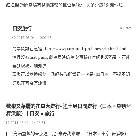
娃娃機.請問當場有兌換錢幣的攤位嗎?投ㄧ次多少錢?謝謝你啦
日安旅行
REPLY
2012-05-04 - 10:02:15
門票資訊在這裡http://www.puroland.jp/chinese/ticket.html
這裡沒有fast pass, 劇場表演的場次表我在官網也沒看到，可能
要到現場才能知道
現場可以兌換錢幣，我記得我們當初一次是500日圓，不過不知
道現在有沒有漲價
歡樂又華麗的花車大遊行~迪士尼日間遊行（日本，東京-
REPLY
舞浜駅） | 日安 ● 旅行
2014-08-11 - 16:28:51
[…] 充滿童趣的東京迪士尼~米奇我來囉！（日本，東京-舞浜駅）