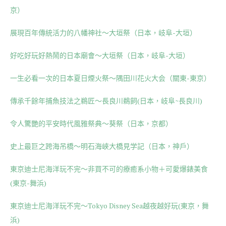
京）
展現百年傳統活力的八幡神社～大垣祭（日本，岐阜-大垣）
好吃好玩好熱鬧的日本廟會～大垣祭（日本，岐阜-大垣）
一生必看一次的日本夏日煙火祭～隅田川花火大会（關東-東京）
傳承千餘年捕魚技法之鵜匠～長良川鵜飼(日本，岐阜~長良川)
令人驚艷的平安時代風雅祭典～葵祭（日本，京都）
史上最巨之跨海吊橋～明石海峽大橋見学記（日本，神戶）
東京迪士尼海洋玩不完～非買不可的療癒系小物＋可愛爆錶美食
(東京-舞浜)
東京迪士尼海洋玩不完～Tokyo Disney Sea越夜越好玩(東京，舞
浜)