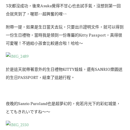
3次都沒成功，後來Asuka覺得不甘心也去試手氣，沒想到第一回
合就夾到了，喔耶~~超興奮的哩~~
附帶一提，如果是生日當天去玩，只要出示證明文件，就可以得到
一份生日禮物，當時我是領到一份專屬的Kitty Passport，真得很
可愛喔！不過給小孩會比較適合啦！哈哈～
於是這天就帶著意外的生日禮物KITTY娃娃，還有SANRIO樂園送
的生日PASSPORT，結束了這趟行程。
夜晚的Sanrio Puroland也是超夢幻的，宛若月光下的彩虹城堡，
とてもきれいですね～～