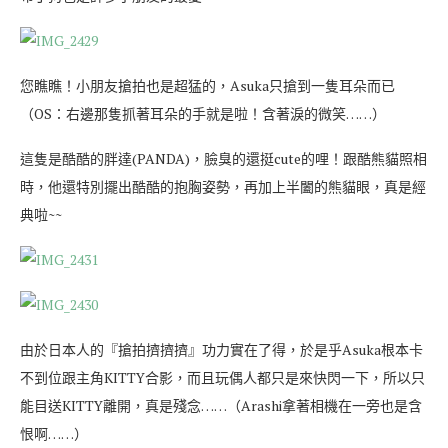
您瞧瞧！小朋友搶拍也是超猛的，Asuka只搶到一隻耳朵而已
（OS：右邊那隻抓著耳朵的手就是啦！含著淚的微笑……）
這隻是酷酷的胖達(PANDA)，臉臭的還挺cute的哩！跟酷熊貓照相
時，他還特別擺出酷酷的抱胸姿勢，再加上半闔的熊貓眼，真是經
典啦~~
由於日本人的『搶拍擠擠擠』功力實在了得，於是乎Asuka根本卡
不到位跟主角KITTY合影，而且玩偶人都只是來快閃一下，所以只
能目送KITTY離開，真是殘念……（Arashi拿著相機在一旁也是含
恨啊……）