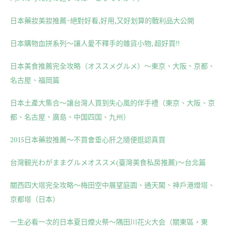
日本藥妝美妝推薦~絕對好看,好用,又好划算的戰利品大公開
日本購物血拼系列～讓人愛不釋手的雜貨小物, 超好買!!
日本美食推薦完全攻略（オススメグルメ）～東京、大阪、京都、
名古屋、福岡篇
日本土產大集合～讓台灣人買到失心風的伴手禮（東京、大阪、京
都、名古屋、廣島、中国四国、九州）
2015日本藥妝推薦～不買會垂心肝之隨便逛認真買
台灣観光わがままグルメオススメ(臺灣美食私房推薦)〜台北篇
關西四大塔完全攻略～梅田空中展望庭園、通天閣、神戶港燈塔、
京都塔（日本）
一生必看一次的日本夏日煙火祭～隅田川花火大会（關東區，東