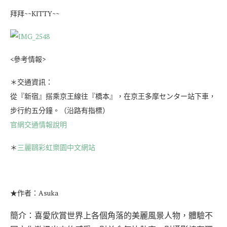
拜拜~~KITTY~~
<參考情報>
＊交通資訊：
從『新宿』搭乘京王線往『橋本』，在京王多摩センター站下車，
步行約五分鐘。（沿路有指標）
官網交通情報說明
＊
三麗鷗彩虹樂園中文網站
★作者：Asuka
簡介：喜愛欣賞世界上各個角落的美麗風景人物，體驗不