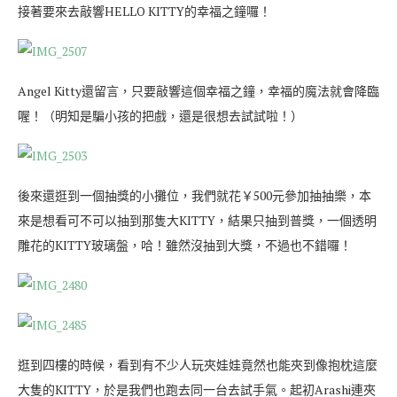
接著要來去敲響HELLO KITTY的幸福之鐘囉！
Angel Kitty還留言，只要敲響這個幸福之鐘，幸福的魔法就會降臨
喔！（明知是騙小孩的把戲，還是很想去試試啦！）
後來還逛到一個抽獎的小攤位，我們就花￥500元參加抽抽樂，本
來是想看可不可以抽到那隻大KITTY，結果只抽到普獎，一個透明
雕花的KITTY玻璃盤，哈！雖然沒抽到大獎，不過也不錯囉！
逛到四樓的時候，看到有不少人玩夾娃娃竟然也能夾到像抱枕這麼
大隻的KITTY，於是我們也跑去同一台去試手氣。起初Arashi連夾