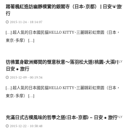
踏著楓紅造訪幽靜樸實的銀閣寺（日本-京都） | 日安 ● 旅
REPLY
行
2015-11-24 - 18:14:07
[…] 超人氣的日本國民貓HELLO KITTY~三麗鷗彩虹樂園（日本，
東京-多摩） […]
彷彿置身歐洲鄉間的愜意秋意～落羽松大道(桃園-大溪) |
REPLY
日安 ● 旅行
2015-12-09 - 00:19:34
[…] 超人氣的日本國民貓HELLO KITTY~三麗鷗彩虹樂園（日本，
東京-多摩） […]
充滿日式古樸風味的哲學之道(日本-京都) – 日安 ● 旅行
REPLY
2015-12-22 - 10:58:48