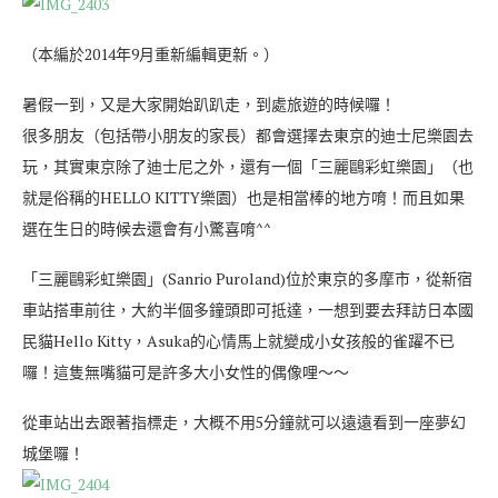
（本編於2014年9月重新編輯更新。）
暑假一到，又是大家開始趴趴走，到處旅遊的時候囉！
很多朋友（包括帶小朋友的家長）都會選擇去東京的迪士尼樂園去
玩，其實東京除了迪士尼之外，還有一個「三麗鷗彩虹樂園」（也
就是俗稱的HELLO KITTY樂園）也是相當棒的地方唷！而且如果
選在生日的時候去還會有小驚喜唷^^
「三麗鷗彩虹樂園」(Sanrio Puroland)位於東京的多摩市，從新宿
車站搭車前往，大約半個多鐘頭即可抵達，一想到要去拜訪日本國
民貓Hello Kitty，Asuka的心情馬上就變成小女孩般的雀躍不已
囉！這隻無嘴貓可是許多大小女性的偶像哩～～
從車站出去跟著指標走，大概不用5分鐘就可以遠遠看到一座夢幻
城堡囉！