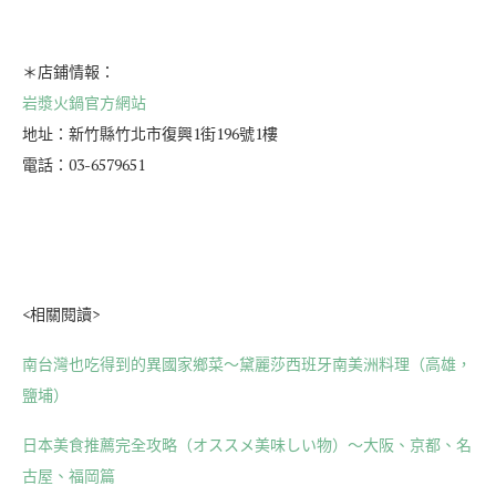
＊店鋪情報：
岩漿火鍋官方網站
地址：新竹縣竹北市復興1街196號1樓
電話：03-6579651
<相關閱讀>
南台灣也吃得到的異國家鄉菜～黛麗莎西班牙南美洲料理（高雄，
鹽埔）
日本美食推薦完全攻略（オススメ美味しい物）～大阪、京都、名
古屋、福岡篇