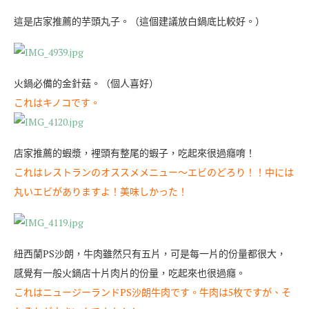
這是店家推薦的芋頭丸子。（這個建議放白鍋底比較好。）
火鍋必備的金針菇。（個人喜好）
これはキノコです。
店家推薦的蝦漿，裡頭有整尾的蝦子，吃起來很過癮唷！
これはレストランのオススメメニュー〜エビのどろり！！中には
丸いエビがありますよ！美味しかった！
紐西蘭PS沙朗，牛肉雖然只有五片，可是每一片的份量都很大，
感覺有一般火鍋店十片肉片的份量，吃起來也很過癮。
これはニュージーランドPS沙朗牛肉です。牛肉は5枚ですが、そ