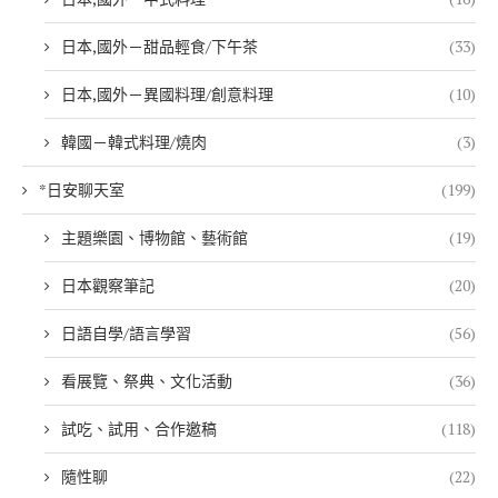
日本,國外－甜品輕食/下午茶
(33)
日本,國外－異國料理/創意料理
(10)
韓國－韓式料理/燒肉
(3)
*日安聊天室
(199)
主題樂園、博物館、藝術館
(19)
日本觀察筆記
(20)
日語自學/語言學習
(56)
看展覽、祭典、文化活動
(36)
試吃、試用、合作邀稿
(118)
隨性聊
(22)