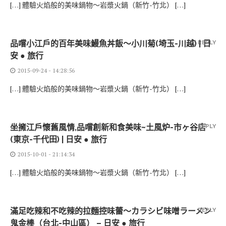
[…] 體驗火焰般的美味鍋物～岩漿火鍋（新竹-竹北） […]
品嚐小江戶的百年美味鰻魚丼飯～小川菊(埼玉-川越) | 日
REPLY
安 ● 旅行
2015-09-24 - 14:28:56
[…] 體驗火焰般的美味鍋物～岩漿火鍋（新竹-竹北） […]
坐擁江戶懷舊風情,品嚐創新和食美味~土風炉-市ヶ谷店
REPLY
(東京-千代田) | 日安 ● 旅行
2015-10-01 - 21:14:34
[…] 體驗火焰般的美味鍋物～岩漿火鍋（新竹-竹北） […]
滿足吃辣和不吃辣的拉麵控味蕾～カラシビ味噌ラーメン
REPLY
鬼金棒（台北-中山區） – 日安 ● 旅行