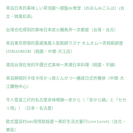
來自日本的美味しい茶泡飯～御盤de食堂（おぼんdeごんは）(台
北，微風松高)
台灣也吃得到的美味日本炭火鰻魚丼～京都屋（台灣，台北）
來自東京原宿的夏威夷風人氣鬆餅ウズナ オムオム～杏桃鬆餅屋
UZNAOMOM（桃園，中壢-大江店）
尋找台灣在地的平價日式美味～黑潮日本料理（桃園，平鎮）
來自靜岡的卡吱卡吱かっ政とんかつ～勝政日式炸豬排（中壢-大
江購物中心）
令人垂涎三尺的名古屋赤味噌鍋～赤から（「赤から鍋」と「セセ
リ焼」）（日本，名古屋）
歐式童話村mix怪怪娃娃屋～美好生活古董行Love Lovely（台北，
東區）