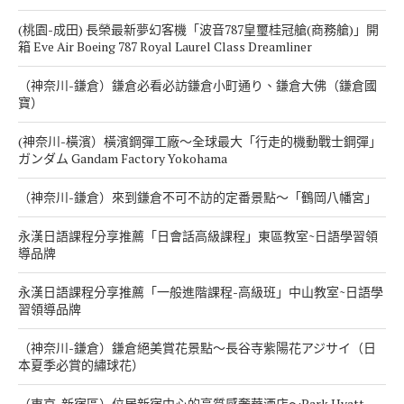
(桃園-成田) 長榮最新夢幻客機「波音787皇璽桂冠艙(商務艙)」開
箱 Eve Air Boeing 787 Royal Laurel Class Dreamliner
（神奈川-鎌倉）鎌倉必看必訪鎌倉小町通り、鎌倉大佛（鎌倉國
寶）
(神奈川-橫濱）橫濱鋼彈工廠～全球最大「行走的機動戰士鋼彈」
ガンダム Gandam Factory Yokohama
（神奈川-鎌倉）來到鎌倉不可不訪的定番景點～「鶴岡八幡宮」
永漢日語課程分享推薦「日會話高級課程」東區教室~日語學習領
導品牌
永漢日語課程分享推薦「一般進階課程-高級班」中山教室~日語學
習領導品牌
（神奈川-鎌倉）鎌倉絕美賞花景點～長谷寺紫陽花アジサイ（日
本夏季必賞的繡球花）
（東京-新宿區）位居新宿中心的高質感奢華酒店～Park Hyatt