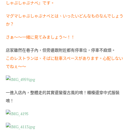
しゃぶしゃぶナベ』です。
マグマしゃぶしゃぶナベとは、いったいどんなものなんでしょう
か？
さぁ〜〜一緒に見てみましょう～！！
店家雖然在巷子內，但旁邊跟附近都有停車位，停車不麻煩。
このレストランは、そばに駐車スペースがあります。心配しない
でねぇ〜〜
一進入店內，整體走的其實還蠻復古風的唷！櫃檯還穿中式服裝
唷！