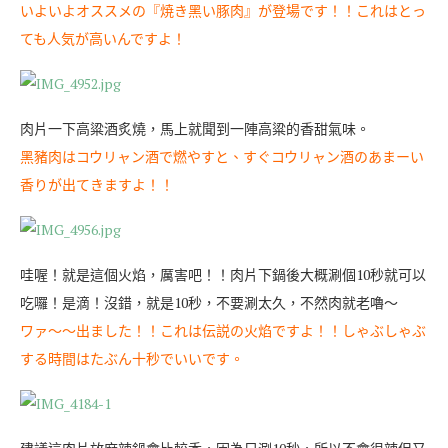
いよいよオススメの『焼き黑い豚肉』が登場です！！これはとっ
ても人気が高いんですよ！
肉片一下高粱酒炙燒，馬上就聞到一陣高粱的香甜氣味。
黑豬肉はコウリャン酒で燃やすと、すぐコウリャン酒のあまーい
香りが出てきますよ！！
哇喔！就是這個火焰，厲害吧！！肉片下鍋後大概涮個10秒就可以
吃囉！是滴！沒錯，就是10秒，不要涮太久，不然肉就老嚕～
ワァ〜〜出ました！！これは伝説の火焰ですよ！！しゃぶしゃぶ
する時間はたぶん十秒でいいです。