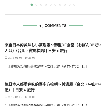
13 COMMENTS
來自日本的美味しい茶泡飯～御盤DE食堂（おぼんDEご
REPLY
んは）(台北，微風松高) | 日安 ● 旅行
2015-02-03 - 19:26:08
[…] 體驗火焰般的美味鍋物～岩漿火鍋（新竹-竹北） […]
連日本人都愛這味的喜多方拉麵～美濃屋（台北，中山
REPLY
區） | 日安 ● 旅行
2015-02-25 - 12:01:00
[…] 體驗火焰般的美味鍋物～岩漿火鍋（新竹-竹北） […]