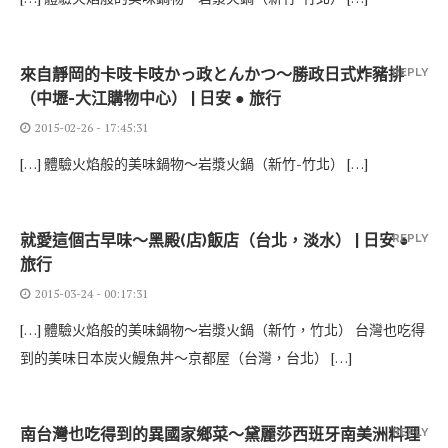
來自靜岡的卡吱卡吱かっ政とんかつ～勝政日式炸豬排
REPLY
（中壢-大江購物中心） | 日安 ● 旅行
2015-02-26 - 17:45:31
[…] 體驗火焰般的美味鍋物～岩漿火鍋（新竹-竹北） […]
就愛這個古早味～黑殿(店)飯店（台北，淡水） | 日安 ●
REPLY
旅行
2015-03-24 - 00:17:31
[…] 體驗火焰般的美味鍋物～岩漿火鍋（新竹，竹北） 台灣也吃得
到的美味日本炭火鰻魚丼～京都屋（台灣，台北） […]
南台灣也吃得到的異國家鄉菜～黛麗莎西班牙南美洲料理
REPLY