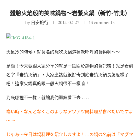
體驗火焰般的美味鍋物～岩漿火鍋（新竹-竹北）
by
日安旅行
2014-02-27
13 comments
天氣冷的時候，就莫名的想吃火鍋這種軟呼呼的食物啊～～
是滴！今天要跟大家分享的就是一篇關於鍋物的食記唷！光是看到
名字『岩漿火鍋』，大家應該就很好奇到底岩漿火鍋長怎麼樣子
吧！這家火鍋真的跟一般火鍋很不一樣唷！
到底哪裡不一樣，就讓我們繼續看下去……
寒い時、なんとなくこのようなアツアツ鍋料理が食べたいですよ
〜〜
じゃあ〜今日は鍋料理を紹介しますよ！この鍋の名前は『マグマ