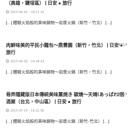
（高雄，鹽埕區） | 日安 ● 旅行
2015-06-01 - 18:21:16
[…] 體驗火焰般的美味鍋物～岩漿火鍋（新竹，竹北） […]
肉鮮味美的平民小籠包～鼎豐園（新竹，竹北） | 日安 ●
REPLY
旅行
2015-06-02 - 14:18:45
[…] 體驗火焰般的美味鍋物～岩漿火鍋（新竹，竹北） […]
巷弄隱藏版日本傳統美味藁焼き 碳燒～天晴(あっぱれ)居
REPLY
酒屋（台北，中山區） | 日安 ● 旅行
2015-07-19 - 14:12:38
[…] 體驗火焰般的美味鍋物～岩漿火鍋（新竹-竹北） […]