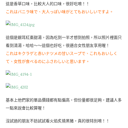
這是香草口味，比較大人的口味，很好吃唷！！
これはバニラ味で、大人っぽい味がとてもおいしいですよ。
這個是銀耳紅棗甜湯，因為吃到一半才想到拍照，所以照片裡面只
看到清湯，哈哈～～這個也好吃，很適合女性朋友享用喔！
これはキクラゲと赤いナツメの甘いスープで、これもおいしく
て、女性が食べるのにふさわしいと思います。
基本上他們家的單品價錢都有點偏高，但份量都很足夠，建議人多
一點來說會比較算喔！
沒試過的朋友不妨試試看火焰炙燒黑豬，真的很特別唷！！