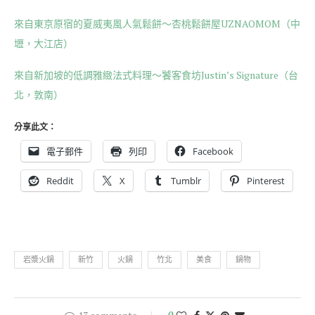
來自東京原宿的夏威夷風人氣鬆餅～杏桃鬆餅屋UZNAOMOM（中
壢，大江店）
來自新加坡的低調雅緻法式料理～饕客食坊Justin’s Signature（台
北，敦南）
分享此文：
電子郵件
列印
Facebook
Reddit
X
Tumblr
Pinterest
岩漿火鍋
新竹
火鍋
竹北
美食
鍋物
0