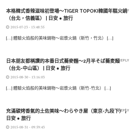
本格韓式香辣滋味初登場～TIGER TOPOKI韓國年糕火鍋
REPLY
（台北，信義區） | 日安 ● 旅行
2015-07-23 - 13:48:35
[…] 體驗火焰般的美味鍋物～岩漿火鍋（新竹，竹北） […]
日本朋友都稱讚的本番日式蕎麥麵～2月半そば蕎麦麺
REPLY
（台北-中山區） | 日安 ● 旅行
2015-08-30 - 13:16:03
[…] 體驗火焰般的美味鍋物～岩漿火鍋（新竹-竹北） […]
充滿碳烤香氣的土佐美味～わらやき屋（東京-九段下） |
REPLY
日安 ● 旅行
2015-08-31 - 09:59:43