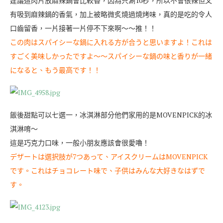
建議這肉片放麻辣鍋會比較香，因為只涮10秒，所以不會很辣但又
有吸到麻辣鍋的香氣，加上被略微炙燒過燒烤味，真的是吃的令人
口齒留香，一片接著一片停不下來啊～～推！！
この肉はスパイシーな鍋に入れる方が合うと思いますよ！これは
すごく美味しかったですよ〜〜スパイシーな鍋の味と香りが一緒
になると、もう最高です！！
飯後甜點可以七選一，冰淇淋部分他們家用的是MOVENPICK的冰
淇淋唷～
這是巧克力口味，一般小朋友應該會很愛嚕！
デザートは選択肢が7つあって、アイスクリームはMOVENPICK
です。これはチョコレート味で、子供はみんな大好きなはずで
す。