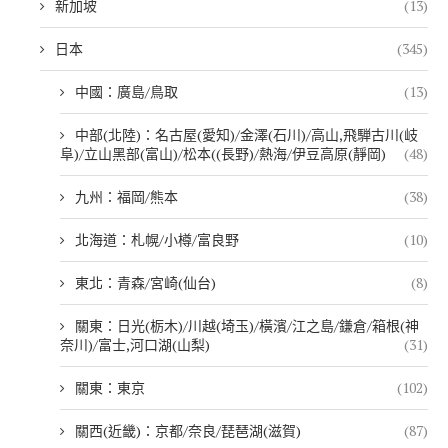
新加坡
(13)
日本
(345)
中國：廣島/鳥取
(13)
中部(北陸)：名古屋(愛知)/金澤(石川)/高山,飛騨古川(岐
阜)/立山黑部(富山)/松本((長野)/熱海/伊豆高原(靜岡)
(48)
九州：福岡/熊本
(38)
北海道：札幌/小樽/富良野
(10)
東北：青森/宮崎(仙台)
(8)
關東：日光(栃木)/川越(埼玉)/橫濱/江之島/鎌倉/箱根(神
奈川)/富士,河口湖(山梨)
(31)
關東：東京
(102)
關西(近畿)：京都/奈良/琵琶湖(滋賀)
(87)