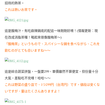
招待的熱茶。
これは熱いお茶です。
這是酸梅汁，有吃麻辣鍋底的配這一味剛剛好唷！(情報更新：現
在改成消脂茶囉！喝起來很像酸梅茶～)
「酸梅茶」というもので、スパイシーな鍋を食べながら、これを
飲むのがとても合いますね〜〜
這是綜合蔬菜拼盤，一盤要299，單價雖然不算便宜，但份量十分
大氣，差點吃不完哩！哈哈～～
これは野菜の盛り皿で、1つ299円（台湾円）です。値段は安くな
いですが、量はたくさんありますよ！