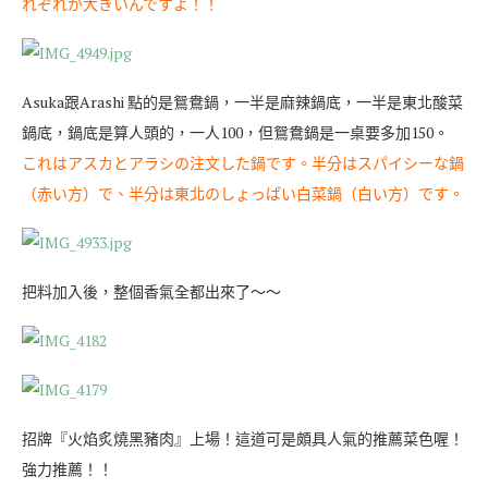
れぞれが大きいんですよ！！
Asuka跟Arashi 點的是鴛鴦鍋，一半是麻辣鍋底，一半是東北酸菜
鍋底，鍋底是算人頭的，一人100，但鴛鴦鍋是一桌要多加150。
これはアスカとアラシの注文した鍋です。半分はスパイシーな鍋
（赤い方）で、半分は東北のしょっぱい白菜鍋（白い方）です。
把料加入後，整個香氣全都出來了～～
招牌『火焰炙燒黑豬肉』上場！這道可是頗具人氣的推薦菜色喔！
強力推薦！！