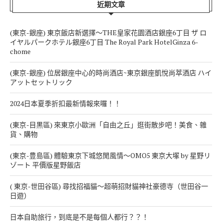
近期文章
(東京-銀座) 東京飯店新選擇～THE皇家花園酒店銀座6丁目 ザ ロ
イヤルパークホテル銀座6丁目 The Royal Park HotelGinza 6-
chome
(東京-銀座) 位居銀座中心的時尚酒店~東京銀座凱悅尚萃酒店 ハイ
アットセットリック
2024日本夏季折扣最新情報來囉！！
(東京-目黒區) 來東京小歐洲「自由之丘」逛街散步吧！美食、雜
貨、購物
(東京-豊島區) 體驗東京下城悠閒風情～OMO5 東京大塚 by 星野リ
ゾート 平價版星野飯店
( 東京-世田谷區) 尋找招福貓～超萌招財貓神社豪德寺（世田谷一
日遊）
日本自助旅行，到底是不是每個人都行？？！