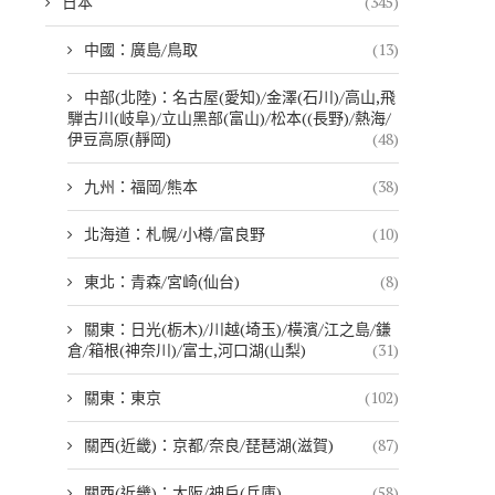
日本
(345)
中國：廣島/鳥取
(13)
中部(北陸)：名古屋(愛知)/金澤(石川)/高山,飛
騨古川(岐阜)/立山黑部(富山)/松本((長野)/熱海/
伊豆高原(靜岡)
(48)
九州：福岡/熊本
(38)
北海道：札幌/小樽/富良野
(10)
東北：青森/宮崎(仙台)
(8)
關東：日光(栃木)/川越(埼玉)/橫濱/江之島/鎌
倉/箱根(神奈川)/富士,河口湖(山梨)
(31)
關東：東京
(102)
關西(近畿)：京都/奈良/琵琶湖(滋賀)
(87)
關西(近畿)：大阪/神戶(兵庫)
(58)