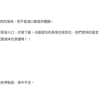
蝦肉的滋味，而不是滿口都是炸麵糊。
很容易入口，也很下飯。白飯部份的表現也很到位，他們使用的是宜
感跟滋味也很優唷！！
過有帶點筋，美中不足。