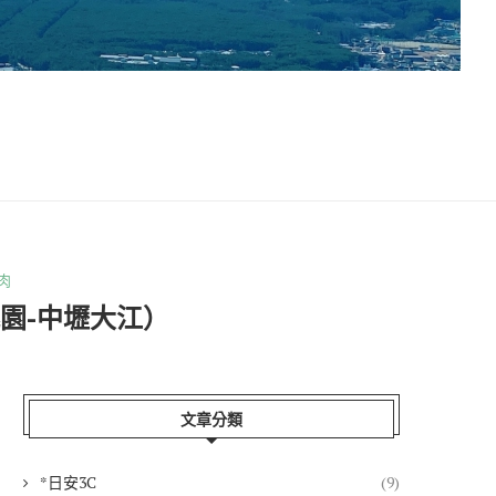
肉
園-中壢大江）
文章分類
*日安3C
(9)