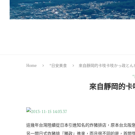
Home
*日安美食
來自靜岡的卡吱卡吱かっ政とん
來自靜岡的卡
這幾年台灣陸續從日本引進知名的炸豬排店，原本台北阪急
另一間日式炸豬排『勝政』進來，而且很不同的是，首間登