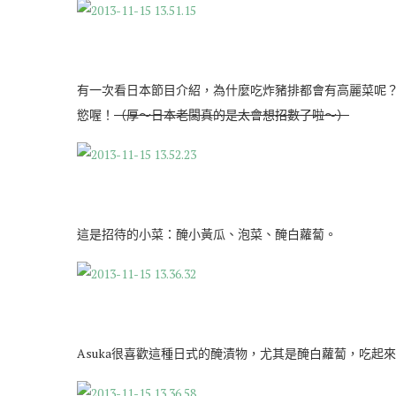
有一次看日本節目介紹，為什麼吃炸豬排都會有高麗菜呢
慾喔！
（厚～日本老闆真的是太會想招數了啦～）
這是招待的小菜：醃小黃瓜、泡菜、醃白蘿蔔。
Asuka很喜歡這種日式的醃漬物，尤其是醃白蘿蔔，吃起