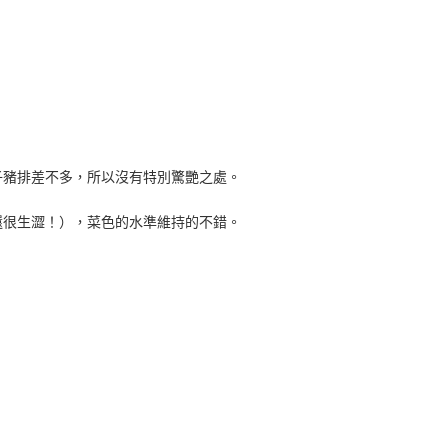
子豬排差不多，所以沒有特別驚艷之處。
還很生澀！），菜色的水準維持的不錯。