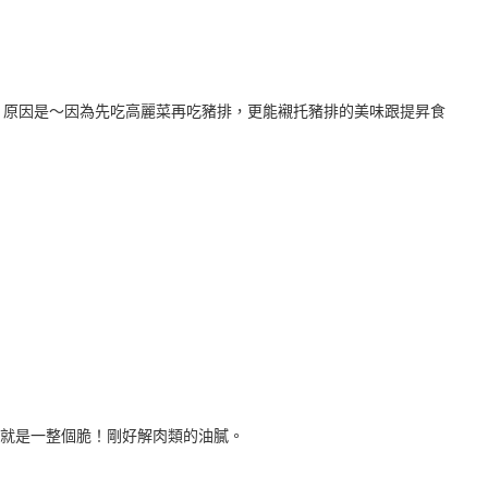
？原因是～因為先吃高麗菜再吃豬排，更能襯托豬排的美味跟提昇食
來就是一整個脆！剛好解肉類的油膩。