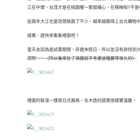
江在中壢，台茂才是在桃園喔～那個埔心，在楊梅啦!!不是
這兩年大江也是改頭換面了不少，越來越跟得上台北購物
接著，趕快來看看裡面吧！
當天去因為是試賣期間，非週末假日，所以並沒有排特別
煩啊～～
（所以後來肚子很餓就不考慮這種要等很久的）
裡面的裝潢一樣很日式風格，全木造的感覺很樸實溫暖。