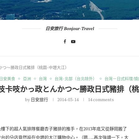
日安旅行 Bonjour-Travel
かつ～勝政日式豬排（桃園-中壢大江）
*日安美食
亞洲
台灣
台灣-北部（台北除外）
台灣－日式料理/燒
吱卡吱かっ政とんかつ～勝政日式豬排（桃
by
日安旅行
2014-03-14
14 comments
樓下的超人氣排隊餐廳杏子豬排的推手，在2013年底又從靜岡搬了
台的分店竟然設在中壢的大江購物中心。（嗯…..再次強調一下，大