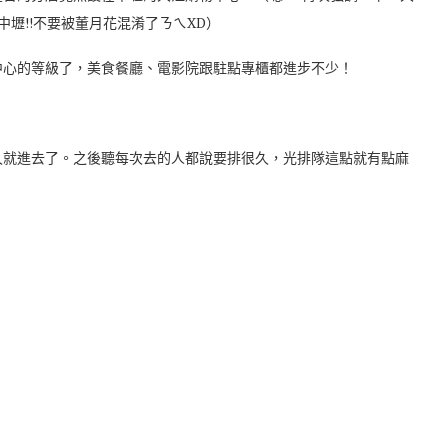
中壢!!不要被董月花混淆了ㄋㄟXD）
中心的等級了，美食餐廳、電影院跟駐點專櫃都進步不少！
久就進去了。之後聽每次去的人都說要排很久，光排隊這點就有點麻