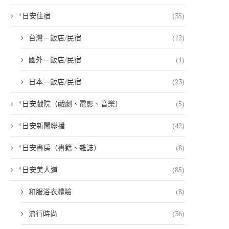
*日安住宿
(35)
台灣－飯店/民宿
(12)
國外－飯店/民宿
(1)
日本－飯店/民宿
(23)
*日安戲院（戲劇、電影、音樂）
(5)
*日安新聞聯播
(42)
*日安書房（書籍、雜誌）
(8)
*日安美人道
(85)
和服浴衣體驗
(8)
流行時尚
(36)