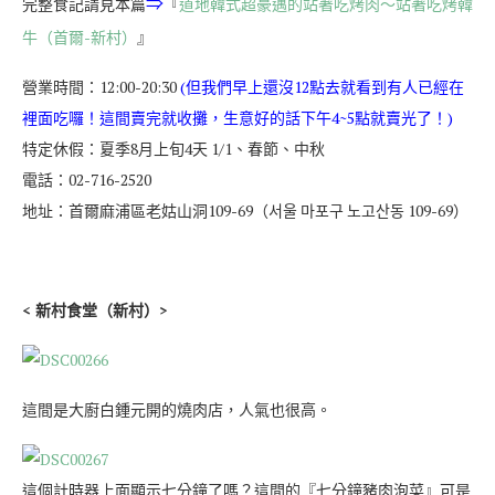
完整食記請見本篇
『
道地韓式超豪邁的站著吃烤肉～站著吃烤韓
⇒
牛（首爾-新村）
』
營業時間：12:00-20:30
(但我們早上還沒12點去就看到有人已經在
裡面吃囉！這間賣完就收攤，生意好的話下午4~5點就賣光了！)
特定休假：夏季8月上旬4天 1/1、春節、中秋
電話：02-716-2520
地址：首爾麻浦區老姑山洞109-69（서울 마포구 노고산동 109-69）
< 新村食堂（新村）>
這間是大廚白鍾元開的燒肉店，人氣也很高。
這個計時器上面顯示七分鐘了嗎？這間的『七分鐘豬肉泡菜』可是