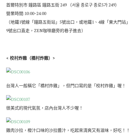
首爾特別市 鐘路區 鐘路五街 249 （서울 종로구 종로5가 249）
營業時間:10:00~24:00
（地鐵1號線「鐘路五街站」5號出口，或地鐵1、4線「東大門站」
9號出口直走，ZEN咖啡廳旁的巷子進去）
< 校村炸雞（橋村炸雞）>
台灣人一般稱它「橋村炸雞」，但門口寫的是「校村炸雞」喔！
很美式的現代氣氛，店內台灣人不少喔！
雞肉沙拉，橙汁口味的沙拉醬汁，吃起來清爽又有滋味，好吃！！