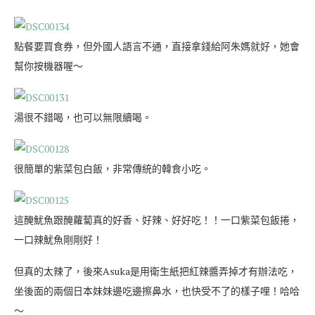
點餐要買食券，但外國人語言不通，直接拿錢給阿朱媽就好，她會
幫你按機器喔～
湯很不錯喝，也可以無限續喝。
很簡單的紫菜包白飯，非常傳統的韓食小吃。
這醃魷魚跟醃蘿蔔真的好香、好辣、好好吃！！一口紫菜包飯捲，
一口辣魷魚剛剛好！
但真的太辣了，後來Asuka是用衛生紙把紅辣醬弄掉才有辦法吃，
坐後面的兩個日本妹妹邊吃邊擦鼻水，也快受不了的樣子哩！哈哈
～