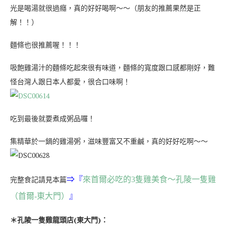
光是喝湯就很過癮，真的好好喝啊～～（朋友的推薦果然是正
解！！）
麵條也很推薦喔！！！
吸飽雞湯汁的麵條吃起來很有味道，麵條的寬度跟口感都剛好，難
怪台灣人跟日本人都愛，很合口味啊！
吃到最後就要煮成粥品囉！
集精華於一鍋的雞湯粥，滋味豐富又不重鹹，真的好好吃啊～～
完整食記請見本篇
⇒『
來首爾必吃的3隻雞美食～孔陵一隻雞
（首爾-東大門）
』
＊孔陵一隻雞龍頭店(東大門)：