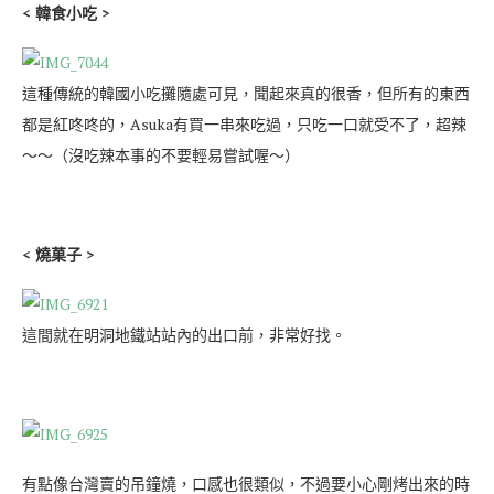
< 韓食小吃 >
這種傳統的韓國小吃攤隨處可見，聞起來真的很香，但所有的東西
都是紅咚咚的，Asuka有買一串來吃過，只吃一口就受不了，超辣
～～（沒吃辣本事的不要輕易嘗試喔～）
< 燒菓子 >
這間就在明洞地鐵站站內的出口前，非常好找。
有點像台灣賣的吊鐘燒，口感也很類似，不過要小心剛烤出來的時