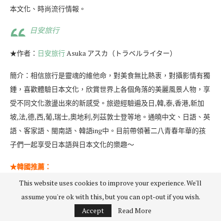
本文化、時尚流行情報。
日安旅行
★作者：
日安旅行
Asuka アスカ（トラベルライター）
簡介：相信旅行是靈魂的維他命，對美食無比熱衷，對攝影情有獨
鍾，喜歡體驗日本文化，欣賞世界上各個角落的美麗風景人物，享
受不同文化激盪出來的新感受。旅遊經驗遍及日,韓,泰,香港,新加
坡,法,德,西,葡,瑞士,奧地利,列茲敦士登等地。通曉中文、日語、英
語、客家語、閩南語、韓語ing中。目前帶領著二八青春年華的孩
子們一起享受日本語與日本文化的樂趣～
★韓國推薦：
This website uses cookies to improve your experience. We'll
韓國有什麼好買的 ～必買韓系美妝,好看又不貴的小物推薦（韓國-
assume you're ok with this, but you can opt-out if you wish.
首爾）
Accept
Read More