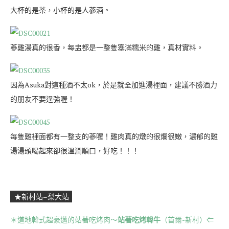
大杯的是茶，小杯的是人蔘酒。
蔘雞湯真的很香，每盅都是一整隻塞滿糯米的雞，真材實料。
因為Asuka對這種酒不太ok，於是就全加進湯裡面，建議不勝酒力
的朋友不要逞強喔！
每隻雞裡面都有一整支的蔘喔！雞肉真的燉的很爛很嫩，濃郁的雞
湯湯頭喝起來卻很溫潤順口，好吃！！！
★新村站–梨大站
＊道地韓式超豪邁的站著吃烤肉～
站著吃烤韓牛
（首爾-新村）⇐