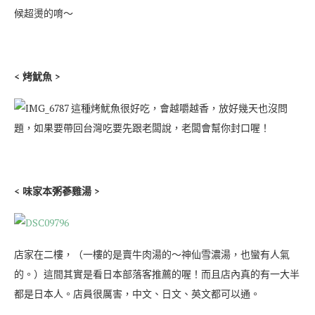
候超燙的唷～
< 烤魷魚 >
這種烤魷魚很好吃，會越嚼越香，放好幾天也沒問
題，如果要帶回台灣吃要先跟老闆說，老闆會幫你封口喔！
< 味家本粥蔘雞湯 >
店家在二樓，（一樓的是賣牛肉湯的～神仙雪濃湯，也蠻有人氣
的。）這間其實是看日本部落客推薦的喔！而且店內真的有一大半
都是日本人。店員很厲害，中文、日文、英文都可以通。