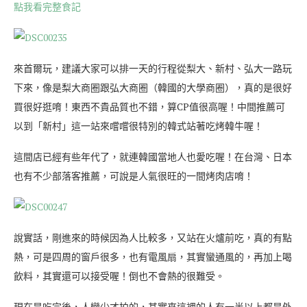
點我看完整食記
來首爾玩，建議大家可以排一天的行程從梨大、新村、弘大一路玩
下來，像是梨大商圈跟弘大商圈（韓國的大學商圈），真的是很好
買很好逛唷！東西不貴品質也不錯，算CP值很高喔！中間推薦可
以到「新村」這一站來嚐嚐很特別的韓式站著吃烤韓牛喔！
這間店已經有些年代了，就連韓國當地人也愛吃喔！在台灣、日本
也有不少部落客推薦，可說是人氣很旺的一間烤肉店唷！
說實話，剛進來的時候因為人比較多，又站在火爐前吃，真的有點
熱，可是四周的窗戶很多，也有電風扇，其實蠻通風的，再加上喝
飲料，其實還可以接受喔！倒也不會熱的很難受。
現在是吃完後，人變少才拍的，其實來這裡的人有一半以上都是外