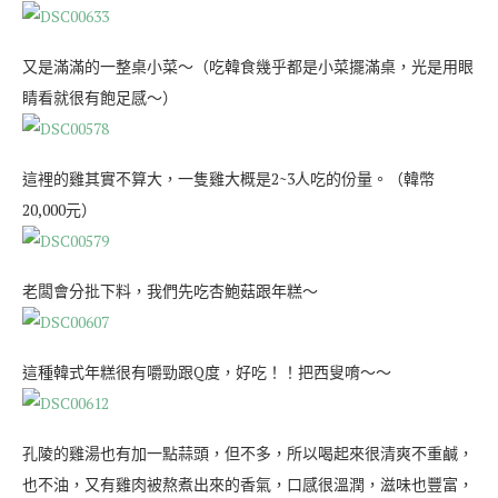
又是滿滿的一整桌小菜～（吃韓食幾乎都是小菜擺滿桌，光是用眼
睛看就很有飽足感～）
這裡的雞其實不算大，一隻雞大概是2~3人吃的份量。（韓幣
20,000元）
老闆會分批下料，我們先吃杏鮑菇跟年糕～
這種韓式年糕很有嚼勁跟Q度，好吃！！把西叟唷～～
孔陵的雞湯也有加一點蒜頭，但不多，所以喝起來很清爽不重鹹，
也不油，又有雞肉被熬煮出來的香氣，口感很溫潤，滋味也豐富，