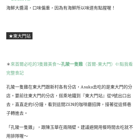
海鮮大醬湯，口味偏重，因為有海鮮所以味道有點腥喔！
★東大門站
＊
來首爾必吃的3隻雞美食～
孔陵一隻雞
（首爾-東大門）⇐點我看
完整食記
孔陵一隻雞在東大門跟新村各有分店，Asuka去吃的是東大門的分
店。要前往東大門的分店，搭乘地鐵到『東大門站』從9號出口出
去，直直走約5分鐘，看到這間ZEN的咖啡廳招牌，接著從這條巷
子轉進去。
「孔陵一隻雞」，跟陳玉華在兩隔壁。建議避開用餐時間去吃就不
用排隊喔～