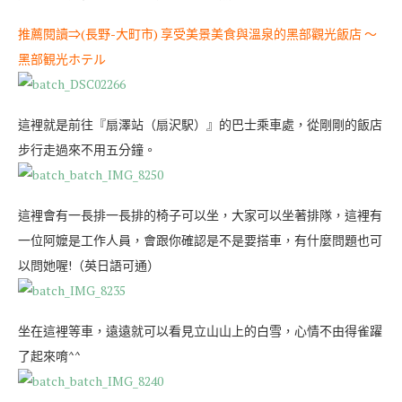
推薦閱讀⇒
(長野-大町市) 享受美景美食與溫泉的黑部觀光飯店 ～
黑部観光ホテル
這裡就是前往『扇澤站（扇沢駅）』的巴士乘車處，從剛剛的飯店
步行走過來不用五分鐘。
這裡會有一長排一長排的椅子可以坐，大家可以坐著排隊，這裡有
一位阿嬤是工作人員，會跟你確認是不是要搭車，有什麼問題也可
以問她喔!（英日語可通）
坐在這裡等車，遠遠就可以看見立山山上的白雪，心情不由得雀躍
了起來唷^^