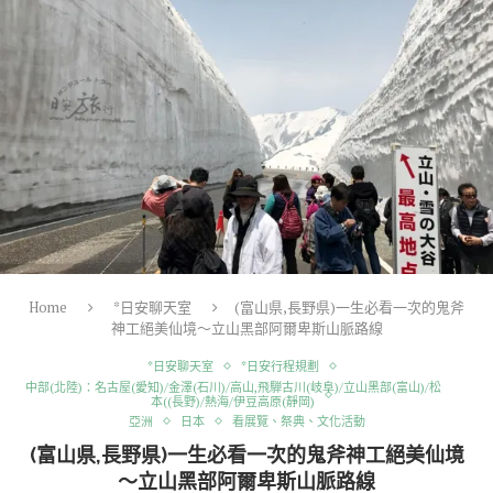
Home
*日安聊天室
(富山県,長野県)一生必看一次的鬼斧
神工絕美仙境～立山黑部阿爾卑斯山脈路線
*日安聊天室
*日安行程規劃
中部(北陸)：名古屋(愛知)/金澤(石川)/高山,飛騨古川(岐阜)/立山黑部(富山)/松
本((長野)/熱海/伊豆高原(靜岡)
亞洲
日本
看展覽、祭典、文化活動
(富山県,長野県)一生必看一次的鬼斧神工絕美仙境
～立山黑部阿爾卑斯山脈路線