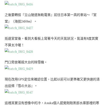
之後要轉搭『立山隧道無軌電車』前往日本第一高的車站～『室
堂』（海拔2450m）。
抵達室堂後，看到大看板上寫著今天的天氣狀況，氣溫有8度其實
不算太冷喔！
門口旁放著超大台的除雪機。
現在改用GPS定位來確認位置，比起以前可以更準確又更快速的清
出這條『雪の大谷』。
這裡其實沒有想像中的冷，Asuka個人感覺剛剛黑部水庫那裡的寒