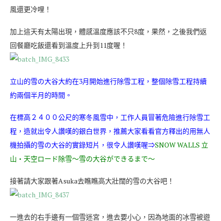
風還更冷哩！
加上這天有太陽出現，體感溫度應該不只8度，果然，之後我們返
回餐廳吃飯還看到溫度上升到11度喔！
立山的雪の大谷大約在3月開始進行除雪工程，整個除雪工程持續
約兩個半月的時間。
在標高２４００公尺的寒冬風雪中，工作人員冒著危險進行除雪工
程，造就出令人讚嘆的銀白世界，推薦大家看看官方釋出的用無人
機拍攝的雪の大谷的實錄短片，很令人讚嘆喔⇒
SNOW WALLS 立
山・天空ロード除雪～雪の大谷ができるまで～
接著請大家跟著Asuka去瞧瞧高大壯闊的雪の大谷吧！
一進去的右手邊有一個雪迷宮，進去要小心，因為地面的冰雪被遊