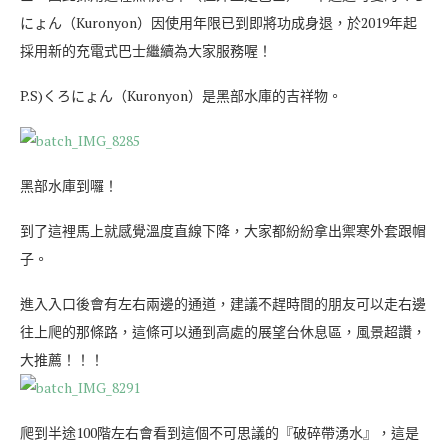
にょん（Kuronyon）因使用年限已到即將功成身退，於2019年起
採用新的充電式巴士繼續為大家服務喔！
P.S)くろにょん（Kuronyon）是黑部水庫的吉祥物。
黑部水庫到囉！
到了這裡馬上就感覺溫度直線下降，大家都紛紛拿出禦寒外套跟帽
子。
進入入口後會有左右兩邊的通道，建議不趕時間的朋友可以走右邊
往上爬的那條路，這條可以通到高處的展望台休息區，風景超讚，
大推薦！！！
爬到半途100階左右會看到這個不可思議的『破碎帶湧水』，這是