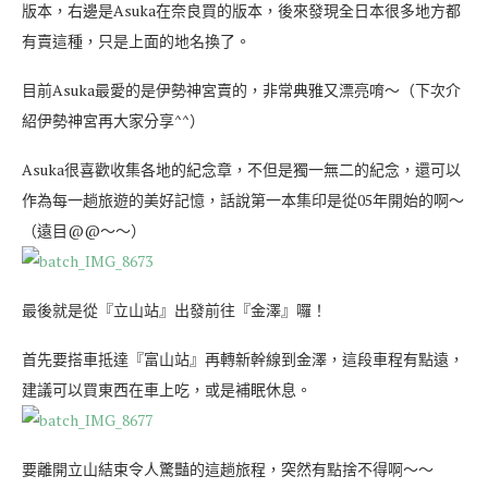
版本，右邊是Asuka在奈良買的版本，後來發現全日本很多地方都
有賣這種，只是上面的地名換了。
目前Asuka最愛的是伊勢神宮賣的，非常典雅又漂亮唷～（下次介
紹伊勢神宮再大家分享^^）
Asuka很喜歡收集各地的紀念章，不但是獨一無二的紀念，還可以
作為每一趟旅遊的美好記憶，話說第一本集印是從05年開始的啊～
（遠目@@～～）
最後就是從『立山站』出發前往『金澤』囉！
首先要搭車抵達『富山站』再轉新幹線到金澤，這段車程有點遠，
建議可以買東西在車上吃，或是補眠休息。
要離開立山結束令人驚豔的這趟旅程，突然有點捨不得啊～～