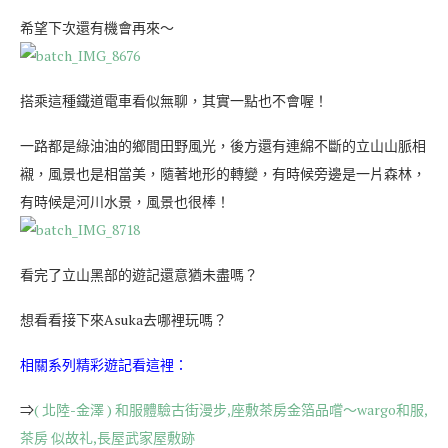
希望下次還有機會再來～
搭乘這種鐵道電車看似無聊，其實一點也不會喔！
一路都是綠油油的鄉間田野風光，後方還有連綿不斷的立山山脈相
襯，風景也是相當美，隨著地形的轉變，有時候旁邊是一片森林，
有時候是河川水景，風景也很棒！
看完了立山黑部的遊記還意猶未盡嗎？
想看看接下來Asuka去哪裡玩嗎？
相關系列精彩遊記看這裡：
⇒
( 北陸-金澤 ) 和服體驗古街漫步,座敷茶房金箔品嚐～wargo和服,
茶房 似故礼,長屋武家屋敷跡