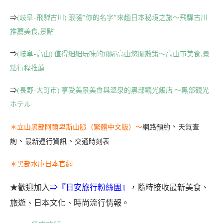
⇒
(岐阜-飛騨古川) 跟隨”你的名字”來趟日本秘境之旅～飛驒古川
推薦美食,景點
⇒
(岐阜-高山) 值得細細玩味的飛驒高山悠閒散策～高山市美食,景
點行程推薦
⇒
(長野-大町市) 享受美景美食與溫泉的黑部觀光飯店 ～黑部観光
ホテル
、
＊
立山黑部阿爾卑斯山脈（繁體中文版）
～
網路預約
天氣查
、
、
詢
最新運行資訊
交通時刻表
＊
黑部水庫日本官網
日安旅行粉絲團
』
，隨時接收最新美食、
★歡迎加入
⇒『
旅遊、日本文化、時尚流行情報。