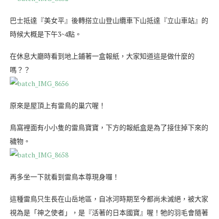
巴士抵達『美女平』後轉搭立山登山纜車下山抵達『立山車站』的
時候大概是下午3~4點。
在休息大廳時看到地上鋪著一盒報紙，大家知道這是做什麼的
嗎？？
原來是屋頂上有雷鳥的巢穴喔！
鳥窩裡面有小小隻的雷鳥寶寶，下方的報紙盒是為了接住掉下來的
穢物。
再多坐一下就看到雷鳥本尊現身囉！
這種雷鳥只生長在山岳地區，自冰河時期至今都尚未滅絕，被大家
視為是「神之使者」，是『活著的日本國寶』喔！牠的羽毛會隨著