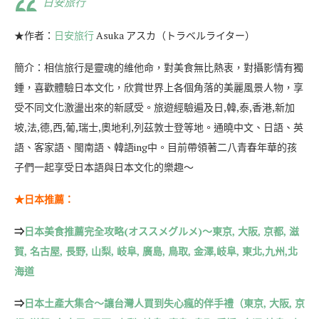
日安旅行
★作者：
日安旅行
Asuka アスカ（トラベルライター）
簡介：相信旅行是靈魂的維他命，對美食無比熱衷，對攝影情有獨
鍾，喜歡體驗日本文化，欣賞世界上各個角落的美麗風景人物，享
受不同文化激盪出來的新感受。旅遊經驗遍及日,韓,泰,香港,新加
坡,法,德,西,葡,瑞士,奧地利,列茲敦士登等地。通曉中文、日語、英
語、客家語、閩南語、韓語ing中。目前帶領著二八青春年華的孩
子們一起享受日本語與日本文化的樂趣～
★日本推薦：
⇒
日本美食推薦完全攻略(オススメグルメ)～東京, 大阪, 京都, 滋
賀, 名古屋, 長野, 山梨, 岐阜, 廣島, 鳥取, 金澤,岐阜, 東北,九州,北
海道
⇒
日本土產大集合～讓台灣人買到失心瘋的伴手禮（東京, 大阪, 京