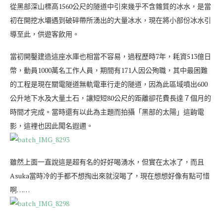
從黑部深山標高1560公尺的隧道中引來幾乎不含雜質的冰水，是當
初在開挖水壩遇到破碎帶所湧出的大量冰水，現在將小部份冰水引
導至此，供遊客飲用。
當初開鑿建造這座水庫也相當不容易，過程歷時7年，耗資513億日
幣，動員1000萬名工作人員，期間有171人因公殉職，其中最困難
的工程是現在關電隧道無軌電車行走的隧道，因為此區域噴出600
公升地下水及大量土石，讓短短80公尺的距離卻花費長達７個月的
時間才完成。當時還有以此為主題而拍攝「黑部的太陽」這齣電
影，這裡也因此聞名遐邇。
雖然上面一直說這是超有名的好好喝湧水，但實在太冰了，而且
Asuka當時冷的手都不想掏出來就沒喝了，現在想想好像有點可惜
啊……