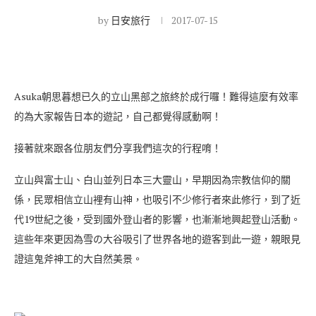
by
日安旅行
2017-07-15
Asuka朝思暮想已久的立山黑部之旅終於成行囉！難得這麼有效率
的為大家報告日本的遊記，自己都覺得感動啊！
接著就來跟各位朋友們分享我們這次的行程唷！
立山與富士山、白山並列日本三大靈山，早期因為宗教信仰的關
係，民眾相信立山裡有山神，也吸引不少修行者來此修行，到了近
代19世紀之後，受到國外登山者的影響，也漸漸地興起登山活動。
這些年來更因為雪の大谷吸引了世界各地的遊客到此一遊，親眼見
證這鬼斧神工的大自然美景。