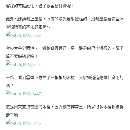
客踩的有點融化，鞋子很容易打滑喔！
此外也建議戴上墨鏡，冰雪的陽光反射蠻強的，沒戴墨鏡看這些冰
雪眼睛真的不太舒服喔～
雪の大谷分兩道，一邊給遊客通行，另一邊是給巴士通行的，請千
萬不要跨過界喔！
一路上看到雪壁下方插了一根根的木棍，大家知道這是做什麼用的
嗎？
這是用來支撐雪壁的木棍，因為積雪非常重，所以很多木棍都被折
斷了喲！