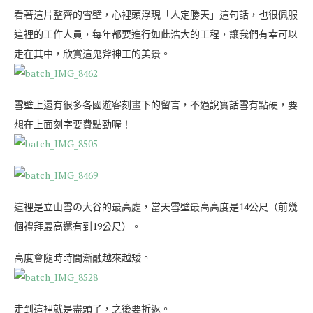
看著這片整齊的雪壁，心裡頭浮現「人定勝天」這句話，也很佩服
這裡的工作人員，每年都要進行如此浩大的工程，讓我們有幸可以
走在其中，欣賞這鬼斧神工的美景。
雪壁上還有很多各國遊客刻畫下的留言，不過說實話雪有點硬，要
想在上面刻字要費點勁喔！
這裡是立山雪の大谷的最高處，當天雪壁最高高度是14公尺（前幾
個禮拜最高還有到19公尺）。
高度會隨時時間漸融越來越矮。
走到這裡就是盡頭了，之後要折返。