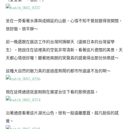
坐在一旁看著水庫與成綿延的山脈，心情不知不覺就變得很開闊，
很舒服，很平靜～
前一晚還跟在飯店工作的台灣阿姨聊天（遠嫁日本的台灣留學
生），她說住在這裡真的空氣非常清新，看著這片遼闊的美景，天
天都心情很好喔！聽著她爽朗的笑聲真的感覺得出那份快樂感～
這種大自然的魅力真的是過度熱鬧的都市所遠遠不及的啊～
現在這條通道就是剛剛在展望台往下看的那條道路。
沿著通道看著這片湖光山色，很有一股遠離塵囂、超凡脫俗的感
覺。