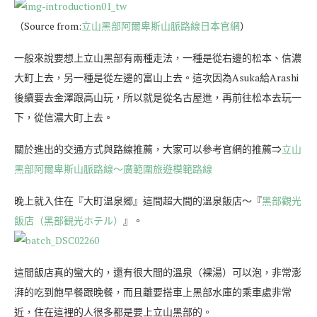
（Source from:
立山黑部阿爾卑斯山脈路線日本官網
）
一般來說要想上立山黑部有兩種走法，一種是從右邊的松本、信濃
大町上去，另一種是從左邊的富山上去。這次因為Asuka給Arashi
後續要去金澤跟高山玩，所以就是從名古屋進，再前往松本去玩一
下，從信濃大町上去。
關於進出的交通方式與路線推薦，大家可以參考官網的推薦⇒
立山
黑部阿爾卑斯山脈路線～廣範圍旅遊模範路線
晚上就入住在『大町温泉郷』這間超大間的溫泉飯店～『
黑部觀光
飯店（黑部観光ホテル）
』。
這間飯店真的蠻大的，還有很大間的溫泉（裸湯）可以泡，非常澎
湃的吃到飽早餐跟晚餐，而且離要搭車上黑部水庫的乘車處非常
近，住在這裡的人很多都是要上立山黑部的。