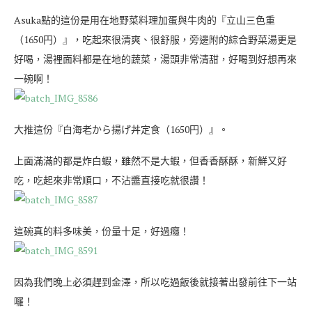
Asuka點的這份是用在地野菜料理加蛋與牛肉的『立山三色重
（1650円）』，吃起來很清爽、很舒服，旁邊附的綜合野菜湯更是
好喝，湯裡面料都是在地的蔬菜，湯頭非常清甜，好喝到好想再來
一碗啊！
大推這份『白海老から揚げ丼定食（1650円）』。
上面滿滿的都是炸白蝦，雖然不是大蝦，但香香酥酥，新鮮又好
吃，吃起來非常順口，不沾醬直接吃就很讚！
這碗真的料多味美，份量十足，好過癮！
因為我們晚上必須趕到金澤，所以吃過飯後就接著出發前往下一站
囉！