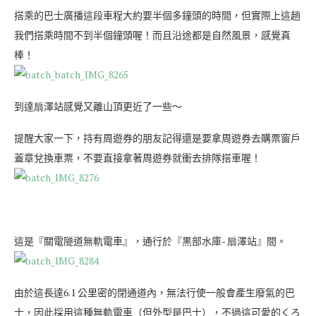
搭乘的巴士廣播這段車程大約要半個多鐘頭的時間，但實際上這趟
我們搭乘時間不到半個鐘頭喔！而且沿途都是自然風景，感覺真
棒！
到達扇澤站感覺又離山頂更近了一些～
提醒大家一下，持有周遊券的朋友記得還是要拿周遊券去購票窗戶
蓋章兌換車票，不要直接拿著周遊券就衝去排隊搭車喔！
這是『關電隧道無軌電車』，通行於『黒部水庫- 扇澤站』間。
由於這長達6.1 公里密的閉通道內，無法行使一般會產生廢氣的巴
士，因此採用這種無軌電車（但外型是巴士），不過這可愛的くろ