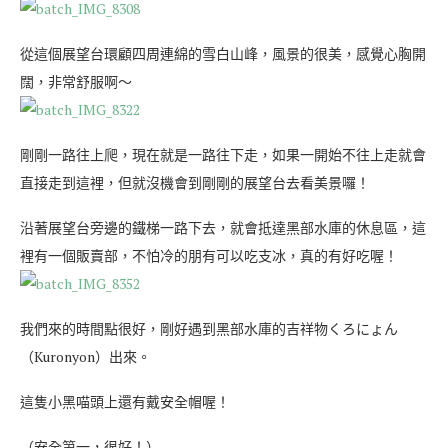
從這個展望台環顧四周連綿的雪白山峰，風景的很美，感覺心胸開
闊，非常舒服啊～
剛剛一路往上爬，現在就是一路往下走，如果一開始不往上走就會
直接走到這裡，但就沒機會到剛剛的展望台去看美景囉！
沿著展望台旁邊的鐵梯一路下去，就會抵達黑部水庫的休息區，這
裡有一個販賣部，不怕冷的朋有可以吃支冰，真的有好吃喔！
我們來的時間點很好，剛好遇到黑部水庫的吉祥物くろにょん
（Kuronyon）出來。
這隻小黑喵頭上還有戴安全帽喔！
（安全第一，很好！）