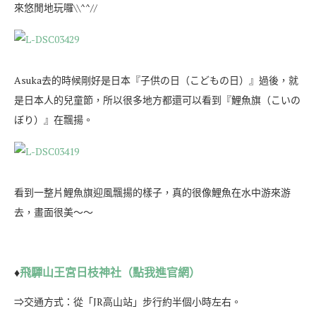
來悠閒地玩囉\\^^//
Asuka去的時候剛好是日本『子供の日（こどもの日）』過後，就
是日本人的兒童節，所以很多地方都還可以看到『鯉魚旗（こいの
ぼり）』在飄揚。
看到一整片鯉魚旗迎風飄揚的樣子，真的很像鯉魚在水中游來游
去，畫面很美～～
♦
飛驒山王宮日枝神社（點我進官網）
⇒交通方式：從「JR高山站」步行約半個小時左右。