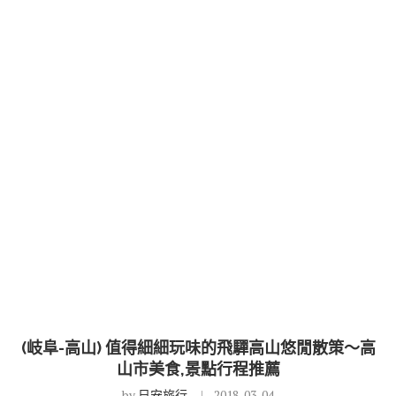
(岐阜-高山) 值得細細玩味的飛驒高山悠閒散策～高
山市美食,景點行程推薦
by
日安旅行
2018-03-04