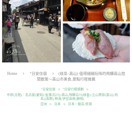
Home
*日安住宿
(岐阜-高山) 值得細細玩味的飛驒高山悠
閒散策～高山市美食,景點行程推薦
*日安住宿
*日安行程規劃
中部(北陸)：名古屋(愛知)/金澤(石川)/高山,飛騨古川(岐阜)/立山黑部(富山)/松
本((長野)/熱海/伊豆高原(靜岡)
亞洲
日本
日本－飯店/民宿