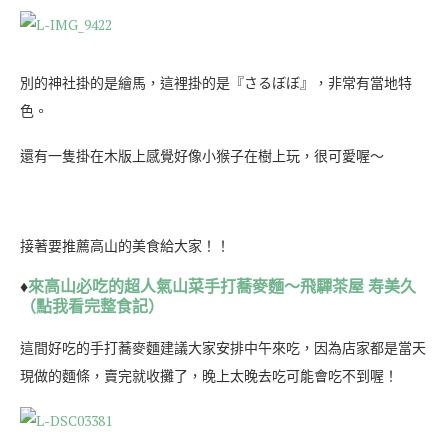
別的神社掛的是繪馬，這裡掛的是『さるぼぼ』，非常有當地特
色。
還有一隻掛在木版上感覺好像小猴子在樹上玩，很可愛喔～
接著要推薦高山的美食給大家！！
♦
來高山必吃的超人氣山菜手打蕎麥麵～飛驒茶屋 寿美久
（點我看完整食記）
這間好吃的手打蕎麥麵建議大家安排中午來吃，因為店家都是當天
現做的麵條，賣完就收攤了，晚上太晚去吃可能會吃不到喔！