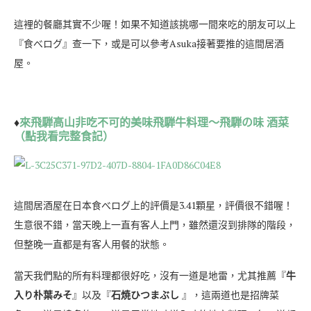
這裡的餐廳其實不少喔！如果不知道該挑哪一間來吃的朋友可以上
『食べログ』查一下，或是可以參考Asuka接著要推的這間居酒
屋。
♦
來飛騨高山非吃不可的美味飛騨牛料理～飛騨の味 酒菜
（點我看完整食記）
這間居酒屋在日本食べログ上的評價是3.41顆星，評價很不錯喔！
生意很不錯，當天晚上一直有客人上門，雖然還沒到排隊的階段，
但整晚一直都是有客人用餐的狀態。
當天我們點的所有料理都很好吃，沒有一道是地雷，尤其推薦『
牛
入り朴葉みそ
』以及『
石焼ひつまぶし
』，這兩道也是招牌菜