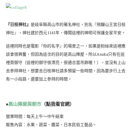
『日枝神社』
是岐阜縣高山市的著名神社，別名『飛驒山王宮日枝
神社』，神社建於西元1141年，傳聞這裡的神明可保護全家平安。
這裡同時也是電影『你的名字』的場景之一，如果是粉絲來這裡應
該會很興奮，但因為這次的目的是高山陣屋，所以Asuka只有在這
裡買御守（這裡的御守很漂亮，很適合當吊飾喔！），並沒有上山
去參拜神社。想要去日枝神社請多預留一些時間，因為要步行上去
有一小段路，還要加上參拜的時間。
♦
高山陣屋與朝市
（點我看官網）
營業時間：每天上午～中午結束
販售內容：水果、蔬菜、醬菜、日本民俗工藝品。