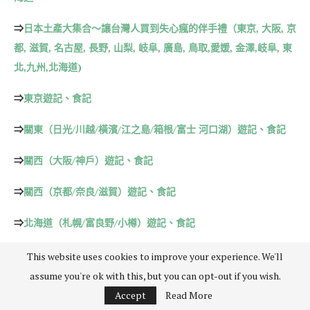
⇒
日本土產大集合～讓台灣人買到失心瘋的伴手禮（東京, 大阪, 京
都, 滋賀, 名古屋, 長野, 山梨, 岐阜, 廣島, 鳥取,愛媛, 金澤,岐阜, 東
北,九州,北海道)
⇒
東京遊記、食記
⇒
關東（日光/川越/橫濱/江之島/箱根/富士 河口湖）遊記、食記
⇒
關西（大阪/神戶）遊記、食記
⇒
關西（京都/奈良/滋賀）遊記、食記
⇒
北海道（札幌/富良野/小樽）遊記、食記
⇒
東北（青森/宮崎-仙台）
This website uses cookies to improve your experience. We'll
assume you're ok with this, but you can opt-out if you wish.
⇒
九州（福岡/熊本）遊記、食記
Accept
Read More