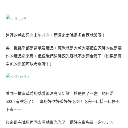
這裡的朝市只有上午才有，而且來太晚很多東西就沒囉！
每一攤幾乎都是當地農產品，感覺就是大叔大嬸把自家種的或是製
作的產品拿來賣，但像我們這種觀光客就不太適合買了（如果是真
空包的醬菜可以考慮喔！）
看到一攤賣草莓的感覺很漂亮又新鮮，於是買了一盒，約日幣
300（有點忘了），真的好甜好香好好吃啊！吃完一口接一口停不
下來～～
後來逛完陣屋再回去看就賣光光了，還好有事先買一盒\\^v^//