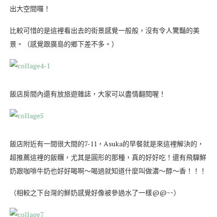
出大空間囉！
比較可惜的是這裡看出去的街景感覺一般般，沒有令人驚豔的美
景。（感覺跟廣島的鄉下差不多。）
飯店房間內還有放旅遊雜誌，大家可以盡情翻閱喔！
飯店附近有一間很大間的7-11，Asuka的早餐就是來這裡解決的，
超推薦這裡的飯糰，尤其是圓形的那種，真的好好吃！還有飛驒鮮
奶跟咖啡牛奶也好好喝啊～喝過就知道什麼叫做濃～醇～香！！！
（相較之下台灣的鮮奶感覺好像被參過水了一樣@@~~）