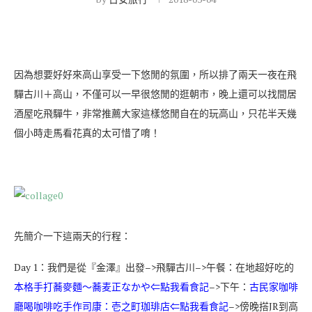
因為想要好好來高山享受一下悠閒的氛圍，所以排了兩天一夜在飛
驒古川＋高山，不僅可以一早很悠閒的逛朝市，晚上還可以找間居
酒屋吃飛驒牛，非常推薦大家這樣悠閒自在的玩高山，只花半天幾
個小時走馬看花真的太可惜了唷！
先簡介一下這兩天的行程：
Day 1：我們是從『金澤』出發–>飛驒古川–>午餐：在地超好吃的
本格手打蕎麥麵～蕎麦正なかや
⇐點我看食記
–>下午：
古民家咖啡
廳喝咖啡吃手作司康：壱之町珈琲店
⇐點我看食記
–>傍晚搭JR到高