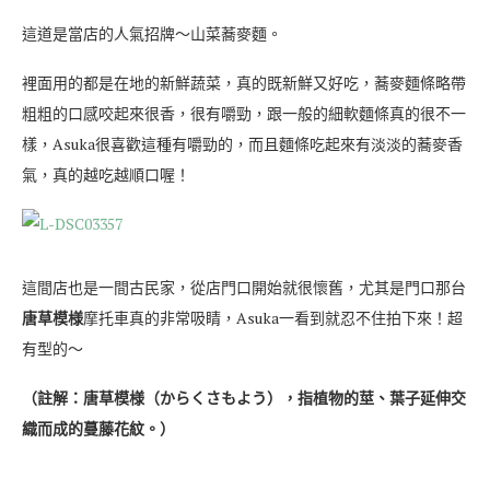
這道是當店的人氣招牌〜山菜蕎麥麵。
裡面用的都是在地的新鮮蔬菜，真的既新鮮又好吃，蕎麥麵條略帶
粗粗的口感咬起來很香，很有嚼勁，跟一般的細軟麵條真的很不一
樣，Asuka很喜歡這種有嚼勁的，而且麵條吃起來有淡淡的蕎麥香
氣，真的越吃越順口喔！
這間店也是一間古民家，從店門口開始就很懷舊，尤其是門口那台
唐草模様
摩托車真的非常吸睛，Asuka一看到就忍不住拍下來！超
有型的～
（註解：唐草模様（からくさもよう），指植物的莖、葉子延伸交
織而成的蔓藤花紋。）