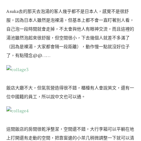
Asuka去的那天去泡湯的客人幾乎都不是日本人，感覺不是很舒
服，因為日本人雖然是泡裸湯，但基本上都不會一直盯著別人看，
自己泡一段時間就會走掉，不太會與他人有眼神交流，而且這裡的
湯池雖然泡起來很舒服，但空間很小，下去幾個人就差不多滿了
（因為是裸湯，大家都會隔一段距離），動作慢一點就沒好位子
了，有點殘念@@……
飯店大廳不大，但氣氛營造得很不錯，櫃檯有人會說英文，還有一
位中國籍的員工，所以說中文也可以通。
這間飯店的房間很乾淨整潔，空間還不錯，大行李箱可以平躺在地
上打開還有走動的空間，把靠窗邊的小茶几稍微調整一下就可以清