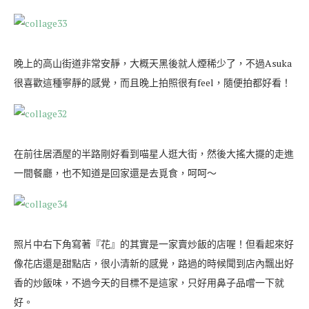
晚上的高山街道非常安靜，大概天黑後就人煙稀少了，不過Asuka
很喜歡這種寧靜的感覺，而且晚上拍照很有feel，隨便拍都好看！
在前往居酒屋的半路剛好看到喵星人逛大街，然後大搖大擺的走進
一間餐廳，也不知道是回家還是去覓食，呵呵～
照片中右下角寫著『花』的其實是一家賣炒飯的店喔！但看起來好
像花店還是甜點店，很小清新的感覺，路過的時候聞到店內飄出好
香的炒飯味，不過今天的目標不是這家，只好用鼻子品嚐一下就
好。