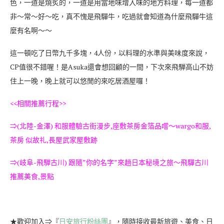
色，一道是燒炙的，一道是用當地味增入味的地方料理，每一道都
非～常～好～吃，真不愧是飛驒牛，吃過就會知道為什麼飛驒牛這
麼有名啊～～
這一頓吃了日幣九千多塊，4人份，以料理的水準與美味度來說，
CP值很不錯喔！是Asuka還會想回顧的一間，下次來飛騨高山不妨
住上一晚，晚上就可以悠閒的來吃居酒屋囉！
<<相關推薦行程>>
⇒
(北陸-金澤) 和服體驗古街漫步,座敷茶房金箔品嚐～wargo和服,
茶房 似故礼,長屋武家屋敷跡
⇒
(岐阜-飛騨古川) 跟隨”你的名字”來趟日本秘境之旅～飛驒古川
推薦美食,景點
★歡迎加入⇒『
日安旅行粉絲團
』，隨時接收最新旅遊、美食、日