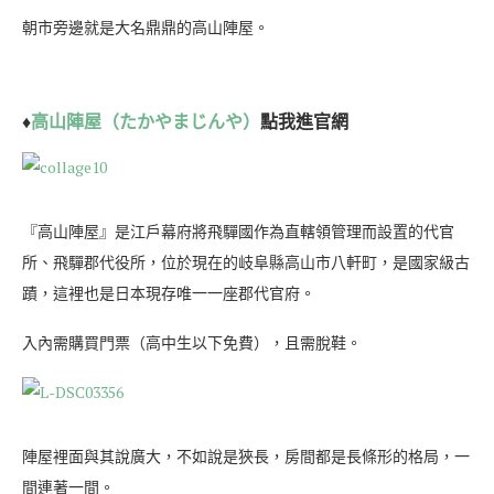
朝市旁邊就是大名鼎鼎的高山陣屋。
♦
高山陣屋（たかやまじんや）
點我進官網
『高山陣屋』是江戶幕府將飛驒國作為直轄領管理而設置的代官
所、飛驒郡代役所，位於現在的岐阜縣高山市八軒町，是國家級古
蹟，這裡也是日本現存唯一一座郡代官府。
入內需購買門票（高中生以下免費），且需脫鞋。
陣屋裡面與其說廣大，不如說是狹長，房間都是長條形的格局，一
間連著一間。