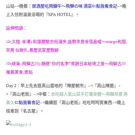
山站–>晚餐：
居酒屋吃飛驒牛～飛騨の味 酒菜
⇐點我看食記
–>晚
上入住附溫泉浴場的『SPA HOTEL』。
延伸閱讀：
⇒
(北陸-金澤) 和服體驗古街漫步,座敷茶房金箔品嚐～wargo和服,
茶房 似故礼,長屋武家屋敷跡
⇒
(岐阜-飛騨古川) 跟隨”你的名字”來趟日本秘境之旅～飛驒古川
推薦美食,景點
Day 2：早上先去逛高山當地的『陣屋朝市』–>『高山陣屋』–
>『高山老街』–>中餐：
去吃超人氣山菜手打蕎麥麵～飛驒茶屋 寿
美久
⇐點我看食記
–>繼續逛『高山老街』吃吃呵呵買東西–>晚上
搭車到『名古屋』。