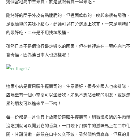
幾個當地高中生來買，於是就跟著買一串來吃。
剛烤好的団子外皮有點脆脆的，但裡面軟軟的，咬起來很有嚼勁，
是很簡單的美味小點心，建議可以在旁邊馬上吃完，一來是剛烤好
的最好吃，二來是不用找垃圾桶。
雖然日本不是個流行邊走邊吃的國家，但在這裡站在一旁吃完也不
會奇怪，因為連日本人也這樣喔！
這家小店是賣飛驒牛握壽司的，生意很好，很多外國人也來排隊，
店隔壁有一個小空間可以坐著吃，如果不想站著吃的朋友，或是走
累的朋友可以進來坐一下唷！
每一份都是一片仙貝上放兩份飛驒牛握壽司，稍微燒炙過的牛肉還
沒吃到就可以聞到它的香氣，一口咬下飛驒牛的滋味馬上在口中化
開，甘甜滑嫩，餘韻在口中久久不散，雖然價格貴森森，但真的非