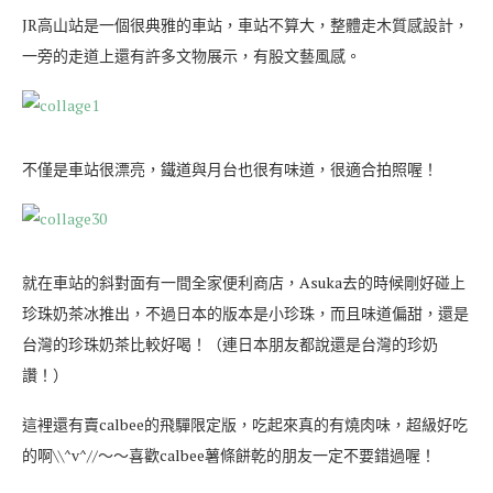
JR高山站是一個很典雅的車站，車站不算大，整體走木質感設計，
一旁的走道上還有許多文物展示，有股文藝風感。
不僅是車站很漂亮，鐵道與月台也很有味道，很適合拍照喔！
就在車站的斜對面有一間全家便利商店，Asuka去的時候剛好碰上
珍珠奶茶冰推出，不過日本的版本是小珍珠，而且味道偏甜，還是
台灣的珍珠奶茶比較好喝！（連日本朋友都說還是台灣的珍奶
讚！）
這裡還有賣calbee的飛驒限定版，吃起來真的有燒肉味，超級好吃
的啊\\^v^//～～喜歡calbee薯條餅乾的朋友一定不要錯過喔！