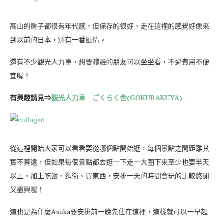
高山的房子都很有年代感，但保存的很好，走在這裡的感覺好像來
到以前的日本，別有一番風情。
還有不少觀光人力車，想要體驗的朋友可以坐坐看，不過費用不便
宜喔！
有興趣請見⇒
觀光人力車 ごくらく舎(GOKURAKUYA)
從這裡開始大家可以看看要從哪個點開始逛，每個景點之間距離其
實不算遠，但如果每個景點都去逛一下走一大圈下來至少也要半天
以上，加上吃飯、逛街、買東西，安排一天的時間會玩的比較悠閒
又盡興喔！
這也是為什麼Asuka要安排前一晚先住在這裡，這樣就可以一早起