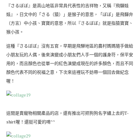
『さるぼぼ』是高山地區非常具代表性的吉祥物，又稱『飛驒娃
娃』，日文中的「さる（猿）」是猴子的意思，「ぼぼ」是飛驒弁
（方言）中小孩、寶寶的意思，所以『さるぼぼ』就是指猿寶寶、
猴小孩。
這種『さるぼぼ』沒有五官，早期是飛騨地區的農村媽媽隨手做給
小朋友玩的人偶，後來演變成小朋友們人手一個的護身符，保平安
用的，而且顏色也從單一的紅色演變成現在的許多顏色，而且不同
顏色代表不同的祝福之意，下次來這裡玩不妨帶一個回去做紀念
喔！
這間是賣寵物相關產品的店，還有推出可把狗狗名字繡上去的T-
shirt喔！還挺可愛的唷^^