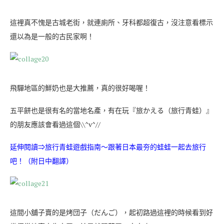
這裡真不愧是古城老街，就連廁所、牙科都超復古，沒注意看標示
還以為是一般的古民家啊！
飛驒地區的鮮奶也是大推薦，真的很好喝喔！
五平餅也是很有名的當地名產，有在玩『旅かえる（旅行青蛙）』
的朋友應該會看過這個\\^v^//
延伸閱讀⇒
旅行青蛙遊戲指南～跟著日本最夯的蛙蛙一起去旅行
吧！（附日中翻譯）
這間小舖子賣的是烤団子（だんご），起初路過這裡的時候看到好