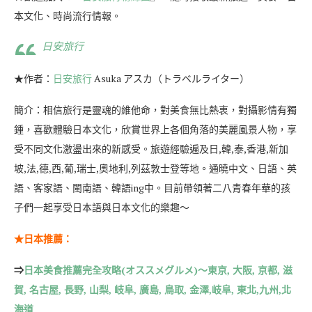
本文化、時尚流行情報。
日安旅行
★作者：
日安旅行
Asuka アスカ（トラベルライター）
簡介：相信旅行是靈魂的維他命，對美食無比熱衷，對攝影情有獨
鍾，喜歡體驗日本文化，欣賞世界上各個角落的美麗風景人物，享
受不同文化激盪出來的新感受。旅遊經驗遍及日,韓,泰,香港,新加
坡,法,德,西,葡,瑞士,奧地利,列茲敦士登等地。通曉中文、日語、英
語、客家語、閩南語、韓語ing中。目前帶領著二八青春年華的孩
子們一起享受日本語與日本文化的樂趣～
★日本推薦：
⇒
日本美食推薦完全攻略(オススメグルメ)～東京, 大阪, 京都, 滋
賀, 名古屋, 長野, 山梨, 岐阜, 廣島, 鳥取, 金澤,岐阜, 東北,九州,北
海道