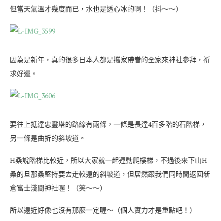
但當天氣溫才幾度而已，水也是透心冰的啊！（抖～～）
因為是新年，真的很多日本人都是攜家帶眷的全家來神社參拜，祈
求好運。
要往上抵達忠靈塔的路線有兩條，一條是長達4百多階的石階梯，
另一條是曲折的斜坡道。
H桑說階梯比較近，所以大家就一起運動爬樓梯，不過後來下山H
桑的旦那桑堅持要去走較遠的斜坡道，但居然跟我們同時間返回新
倉富士淺間神社喔！（笑～～）
所以遠近好像也沒有那麼一定喔～（個人實力才是重點吧！）