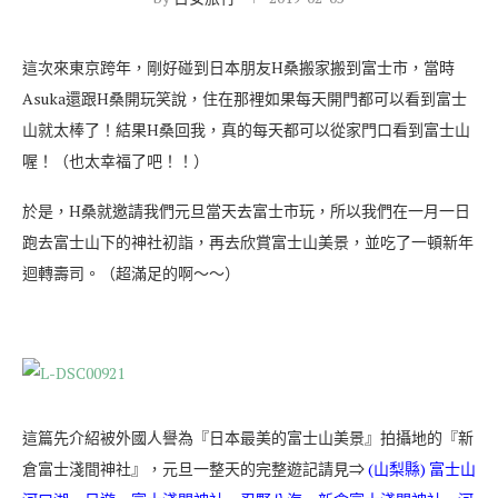
這次來東京跨年，剛好碰到日本朋友H桑搬家搬到富士市，當時
Asuka還跟H桑開玩笑說，住在那裡如果每天開門都可以看到富士
山就太棒了！結果H桑回我，真的每天都可以從家門口看到富士山
喔！（也太幸福了吧！！）
於是，H桑就邀請我們元旦當天去富士市玩，所以我們在一月一日
跑去富士山下的神社初詣，再去欣賞富士山美景，並吃了一頓新年
迴轉壽司。（超滿足的啊～～）
這篇先介紹被外國人譽為『日本最美的富士山美景』拍攝地的『新
倉富士淺間神社』，元旦一整天的完整遊記請見⇒
(山梨縣) 富士山