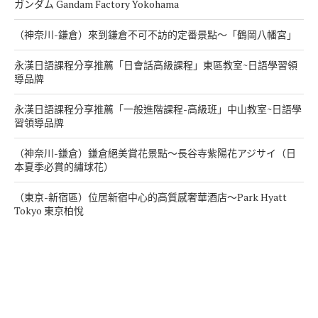
ガンダム Gandam Factory Yokohama
（神奈川-鎌倉）來到鎌倉不可不訪的定番景點～「鶴岡八幡宮」
永漢日語課程分享推薦「日會話高級課程」東區教室~日語學習領
導品牌
永漢日語課程分享推薦「一般進階課程-高級班」中山教室~日語學
習領導品牌
（神奈川-鎌倉）鎌倉絕美賞花景點～長谷寺紫陽花アジサイ（日
本夏季必賞的繡球花）
（東京-新宿區）位居新宿中心的高質感奢華酒店～Park Hyatt
Tokyo 東京柏悅