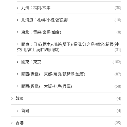
九州：福岡/熊本
(38)
北海道：札幌/小樽/富良野
(10)
東北：青森/宮崎(仙台)
(8)
關東：日光(栃木)/川越(埼玉)/橫濱/江之島/鎌倉/箱根(神
奈川)/富士,河口湖(山梨)
(31)
關東：東京
(102)
關西(近畿)：京都/奈良/琵琶湖(滋賀)
(87)
關西(近畿)：大阪/神戶(兵庫)
(58)
韓國
(4)
首爾
(4)
香港
(25)