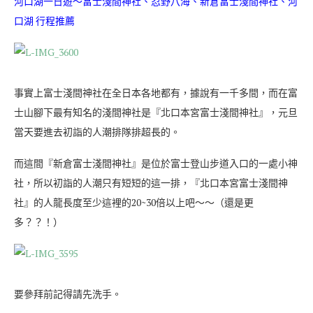
河口湖一日遊～富士淺間神社、忍野八海、新倉富士淺間神社、河
口湖 行程推薦
事實上富士淺間神社在全日本各地都有，據說有一千多間，而在富
士山腳下最有知名的淺間神社是『北口本宮富士淺間神社』，元旦
當天要進去初詣的人潮排隊排超長的。
而這間『新倉富士淺間神社』是位於富士登山步道入口的一處小神
社，所以初詣的人潮只有短短的這一排，『北口本宮富士淺間神
社』的人龍長度至少這裡的20~30倍以上吧～～（還是更
多？？！）
要參拜前記得請先洗手。