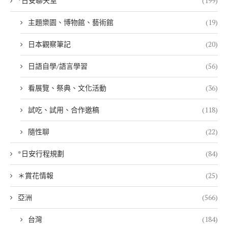
*日安聊天室
(199)
主題樂園、博物館、藝術館
(19)
日本觀察筆記
(20)
日語自學/語言學習
(56)
看展覽、祭典、文化活動
(36)
試吃、試用、合作邀稿
(118)
隨性聊
(22)
*日安行程規劃
(84)
＊賞花情報
(25)
亞洲
(566)
台灣
(184)