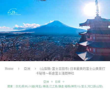
Home
亞洲
(山梨縣-富士吉田市) 日本最美的富士山美景打
卡秘境～新倉富士淺間神社
亞洲
日本
關東：日光(栃木)/川越(埼玉)/橫濱/江之島/鎌倉/箱根(神奈川)/富士,河口湖(山梨)