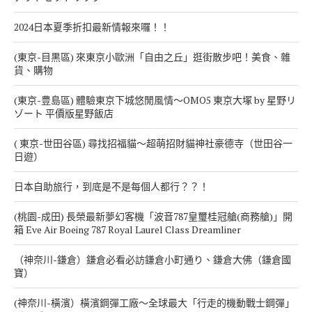
2024日本夏季折扣最新情報來囉！！
(東京-目黒區) 來東京小歐洲「自由之丘」逛街散步吧！美食、雜
貨、購物
(東京-豊島區) 體驗東京下城悠閒風情～OMO5 東京大塚 by 星野リ
ゾート 平價版星野飯店
( 東京-世田谷區) 尋找招福貓～超萌招財貓神社豪德寺（世田谷一
日遊）
日本自助旅行，到底是不是每個人都行？？！
(桃園-成田) 長榮最新夢幻客機「波音787皇璽桂冠艙(商務艙)」開
箱 Eve Air Boeing 787 Royal Laurel Class Dreamliner
（神奈川-鎌倉）鎌倉必看必訪鎌倉小町通り、鎌倉大佛（鎌倉國
寶）
(神奈川-橫濱）橫濱鋼彈工廠～全球最大「行走的機動戰士鋼彈」