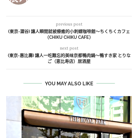
previous post
(東京-澀谷) 讓人瞬間就被療癒的小刺蝟咖啡館～ちくちくカフェ
（CHIKU CHIKU CAFE）
next post
(東京-惠比壽) 讓人一吃難忘的美味京都鴨肉鍋～鴨すき家 とりな
ご（恵比寿店）居酒屋
YOU MAY ALSO LIKE