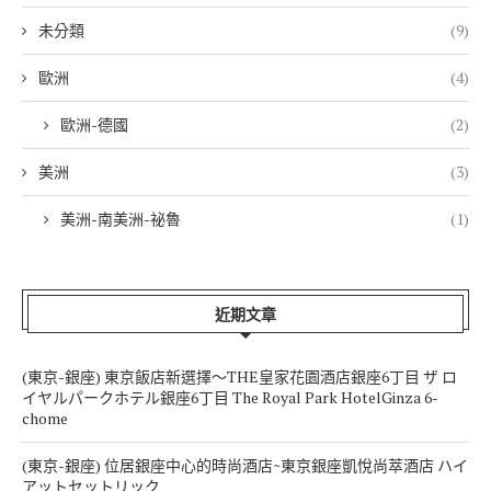
未分類
(9)
歐洲
(4)
歐洲-德國
(2)
美洲
(3)
美洲-南美洲-祕魯
(1)
近期文章
(東京-銀座) 東京飯店新選擇～THE皇家花園酒店銀座6丁目 ザ ロ
イヤルパークホテル銀座6丁目 The Royal Park HotelGinza 6-
chome
(東京-銀座) 位居銀座中心的時尚酒店~東京銀座凱悅尚萃酒店 ハイ
アットセットリック