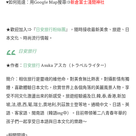
♥如何抵達：用Google Map搜尋⇒
新倉富士淺間神社
★歡迎加入⇒『
日安旅行粉絲團
』，隨時接收最新美食、旅遊、日
本文化、時尚流行情報。
日安旅行
★作者：
日安旅行
Asuka アスカ（トラベルライター）
簡介：相信旅行是靈魂的維他命，對美食無比熱衷，對攝影情有獨
鍾，喜歡體驗日本文化，欣賞世界上各個角落的美麗風景人物，享
受不同文化激盪出來的新感受。旅遊經驗遍及日,韓,泰,香港,新加
坡,法,德,西,葡,瑞士,奧地利,列茲敦士登等地。通曉中文、日語、英
語、客家語、閩南語（韓語ing中）。目前帶領著二八青春年華的
孩子們一起享受日本語與日本文化的樂趣～
<相關閱讀>