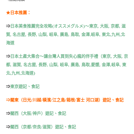
★日本推薦：
⇒
日本美食推薦完全攻略(オススメグルメ)～東京, 大阪, 京都, 滋
賀, 名古屋, 長野, 山梨, 岐阜, 廣島, 鳥取, 金澤,岐阜, 東北,九州,北
海道
⇒
日本土產大集合～讓台灣人買到失心瘋的伴手禮（東京, 大阪, 京
都, 滋賀, 名古屋, 長野, 山梨, 岐阜, 廣島, 鳥取,愛媛, 金澤,岐阜, 東
北,九州,北海道)
⇒
東京遊記、食記
⇒
關東（日光/川越/橫濱/江之島/箱根/富士 河口湖）遊記、食記
⇒
關西（大阪/神戶）遊記、食記
⇒
關西（京都/奈良/滋賀）遊記、食記