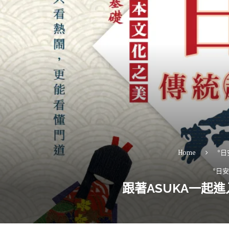
Home
*
*日
跟著ASUKA一起