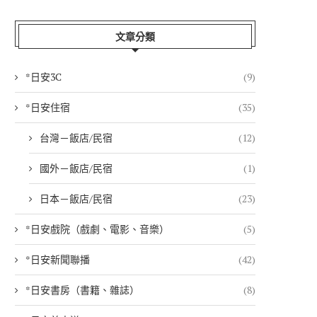
文章分類
*日安3C
(9)
*日安住宿
(35)
台灣－飯店/民宿
(12)
國外－飯店/民宿
(1)
日本－飯店/民宿
(23)
*日安戲院（戲劇、電影、音樂）
(5)
*日安新聞聯播
(42)
*日安書房（書籍、雜誌）
(8)