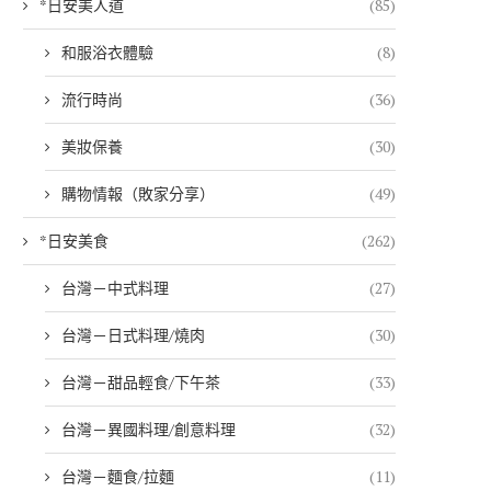
*日安美人道
(85)
和服浴衣體驗
(8)
流行時尚
(36)
美妝保養
(30)
購物情報（敗家分享）
(49)
*日安美食
(262)
台灣－中式料理
(27)
台灣－日式料理/燒肉
(30)
台灣－甜品輕食/下午茶
(33)
台灣－異國料理/創意料理
(32)
台灣－麵食/拉麵
(11)