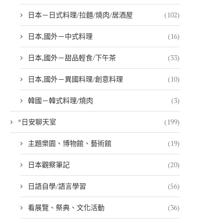
日本－日式料理/拉麵/燒肉/居酒屋
(102)
日本,國外－中式料理
(16)
日本,國外－甜品輕食/下午茶
(33)
日本,國外－異國料理/創意料理
(10)
韓國－韓式料理/燒肉
(3)
*日安聊天室
(199)
主題樂園、博物館、藝術館
(19)
日本觀察筆記
(20)
日語自學/語言學習
(56)
看展覽、祭典、文化活動
(36)