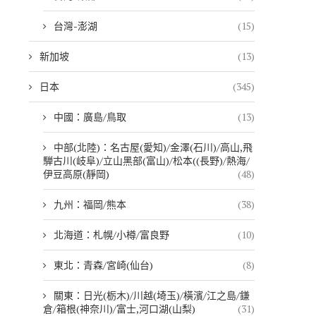
台灣-澎湖
(15)
新加坡
(13)
日本
(345)
中國：廣島/鳥取
(13)
中部(北陸)：名古屋(愛知)/金澤(石川)/高山,飛
騨古川(岐阜)/立山黑部(富山)/松本((長野)/熱海/
伊豆高原(靜岡)
(48)
九州：福岡/熊本
(38)
北海道：札幌/小樽/富良野
(10)
東北：青森/宮崎(仙台)
(8)
關東：日光(栃木)/川越(埼玉)/橫濱/江之島/鎌
倉/箱根(神奈川)/富士,河口湖(山梨)
(31)