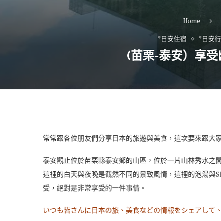
Home
*日安住宿
*日安
(苗栗-泰安）享受
常常跟各位朋友們分享日本的旅遊與美食，這次要來跟大
泰安觀止位於苗栗縣泰安鄉的山區，位於一片山林秀水之
這裡的白天與夜晚是截然不同的景致風情，這裡的泡湯與S
受，絕對是非常享受的一件事情。
いつも皆さんに日本の旅、美食などの情報をシェアして