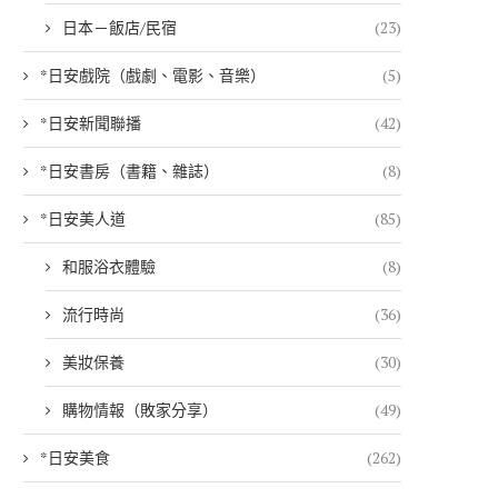
日本－飯店/民宿
(23)
*日安戲院（戲劇、電影、音樂）
(5)
*日安新聞聯播
(42)
*日安書房（書籍、雜誌）
(8)
*日安美人道
(85)
和服浴衣體驗
(8)
流行時尚
(36)
美妝保養
(30)
購物情報（敗家分享）
(49)
*日安美食
(262)