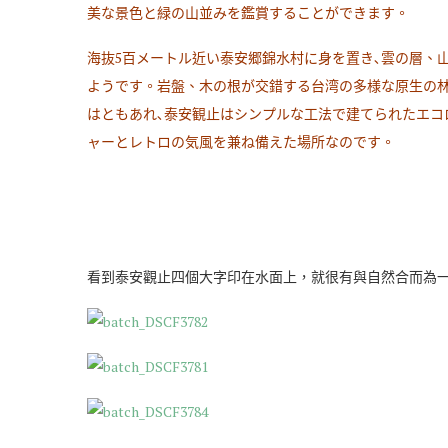
美な景色と緑の山並みを鑑賞することができます。
海抜5百メートル近い泰安郷錦水村に身を置き､雲の層、
ようです。岩盤、木の根が交錯する台湾の多様な原生の林
はともあれ､泰安観止はシンプルな工法で建てられたエコ
ャーとレトロの気風を兼ね備えた場所なのです。
<泰安觀止ウェブサ
看到泰安觀止四個大字印在水面上，就很有與自然合而為