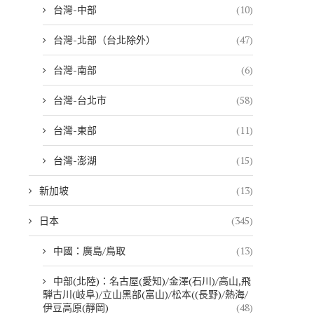
台灣-中部
(10)
台灣-北部（台北除外）
(47)
台灣-南部
(6)
台灣-台北市
(58)
台灣-東部
(11)
台灣-澎湖
(15)
新加坡
(13)
日本
(345)
中國：廣島/鳥取
(13)
中部(北陸)：名古屋(愛知)/金澤(石川)/高山,飛
騨古川(岐阜)/立山黑部(富山)/松本((長野)/熱海/
伊豆高原(靜岡)
(48)