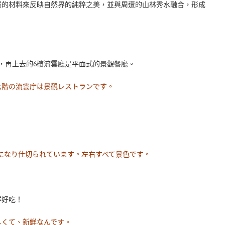
然的材料來反映自然界的純粹之美，並與周遭的山林秀水融合，形成
，再上去的6樓流雲廳是平面式的景觀餐廳。
六階の流雲庁は景観レストランです。
になり仕切られています。左右すべて景色です。
鮮好吃！
しくて、新鮮なんです。