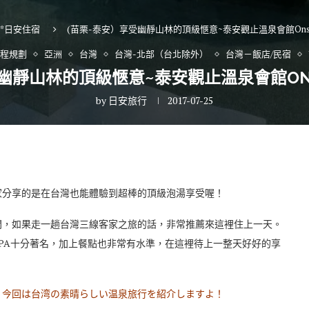
*日安住宿
(苗栗-泰安）享受幽靜山林的頂級愜意~泰安觀止溫泉會館Onsen 
行程規劃
亞洲
台灣
台灣-北部（台北除外）
台灣－飯店/民宿
幽靜山林的頂級愜意~泰安觀止溫泉會館ONSE
by
日安旅行
2017-07-25
家分享的是在台灣也能體驗到超棒的頂級泡湯享受喔！
間，如果走一趟台灣三線客家之旅的話，非常推薦來這裡住上一天。
PA十分著名，加上餐點也非常有水準，在這裡待上一整天好好的享
、今回は台湾の素晴らしい温泉旅行を紹介しますよ！