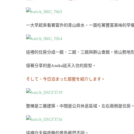
一大早起來看著窗外的青山綠水，一面吃著豐富美味的早
這裡的住房分成一館、二館、三館與群山會館，依山勢地
接著分享的是Asuka這天入住的房型。
そして、今日泊まった部屋を紹介します。
整棟是三層建築，中間是公共休息區域，左右兩側是住房
這裡白天與夜晚的景色截然不同。