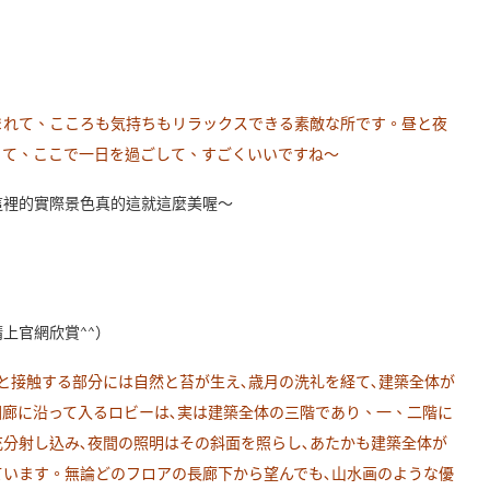
まれて、こころも気持ちもリラックスできる素敵な所です。昼と夜
くて、ここで一日を過ごして、すごくいいですね〜
這裡的實際景色真的這就這麼美喔～
上官網欣賞^^）
と接触する部分には自然と苔が生え､歳月の洗礼を経て､建築全体が
廊に沿って入るロビーは､実は建築全体の三階であり、一、二階に
分射し込み､夜間の照明はその斜面を照らし､あたかも建築全体が
います。無論どのフロアの長廊下から望んでも､山水画のような優