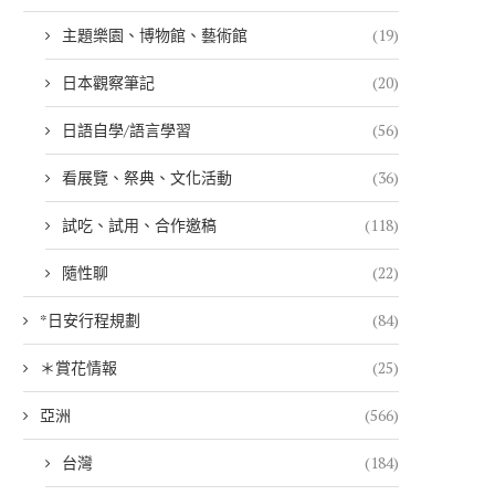
主題樂園、博物館、藝術館
(19)
日本觀察筆記
(20)
日語自學/語言學習
(56)
看展覽、祭典、文化活動
(36)
試吃、試用、合作邀稿
(118)
隨性聊
(22)
*日安行程規劃
(84)
＊賞花情報
(25)
亞洲
(566)
台灣
(184)