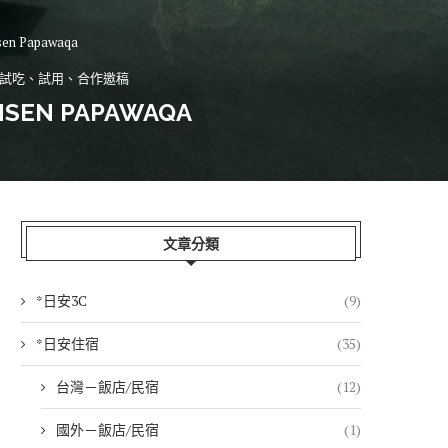
Papawaqa
試吃、試用、合作邀稿
N PAPAWAQA
文章分類
*日安3C
(9)
*日安住宿
(35)
台灣－飯店/民宿
(12)
國外－飯店/民宿
(1)