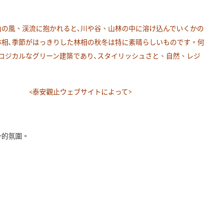
山の風、渓流に抱かれると､川や谷、山林の中に溶け込んでいくかの
相､季節がはっきりした林相の秋冬は特に素晴らしいものです。何
ロジカルなグリーン建築であり､スタイリッシュさと、自然、レジ
イトによって>
一的氛圍。