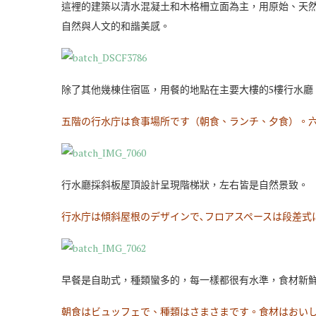
這裡的建築以清水混凝土和木格柵立面為主，用原始、天
自然與人文的和諧美感。
除了其他幾棟住宿區，用餐的地點在主要大樓的5樓行水廳
五階の行水庁は食事場所です（朝食、ランチ、夕食）。
行水廳採斜板屋頂設計呈現階梯狀，左右皆是自然景致。
行水庁は傾斜屋根のデザインで､フロアスペースは段差式
早餐是自助式，種類蠻多的，每一樣都很有水準，食材新
朝食はビュッフェで、種類はさまさまです。食材はおい