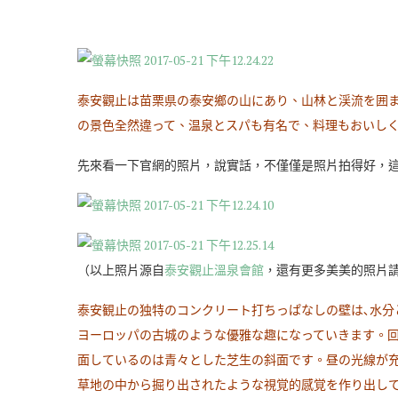
泰安觀止は苗栗県の泰安鄉の山にあり、山林と渓流を囲
の景色全然違って、温泉とスパも有名で、料理もおいし
先來看一下官網的照片，說實話，不僅僅是照片拍得好，
（以上照片源自
泰安觀止溫泉會館
，還有更多美美的照片請
泰安観止の独特のコンクリート打ちっぱなしの壁は､水分
ヨーロッパの古城のような優雅な趣になっていきます。回
面しているのは青々とした芝生の斜面です。昼の光線が充
草地の中から掘り出されたような視覚的感覚を作り出して