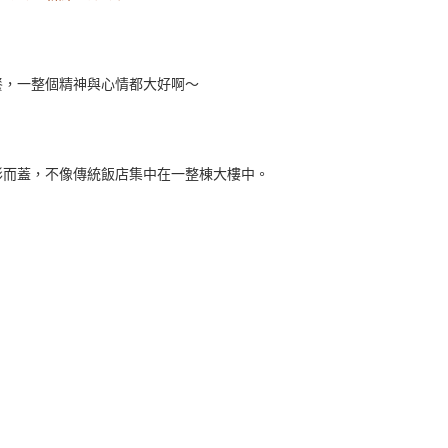
餐，一整個精神與心情都大好啊～
形而蓋，不像傳統飯店集中在一整棟大樓中。
。