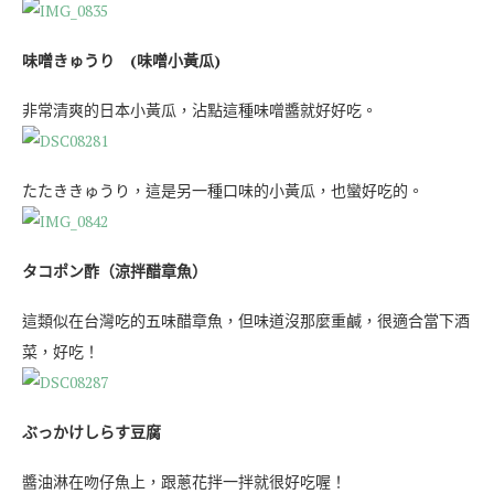
味噌きゅうり (味噌小黃瓜)
非常清爽的日本小黃瓜，沾點這種味噌醬就好好吃。
たたききゅうり，這是另一種口味的小黃瓜，也蠻好吃的。
タコポン酢（涼拌醋章魚）
這類似在台灣吃的五味醋章魚，但味道沒那麼重鹹，很適合當下酒
菜，好吃！
ぶっかけしらす豆腐
醬油淋在吻仔魚上，跟蔥花拌一拌就很好吃喔！