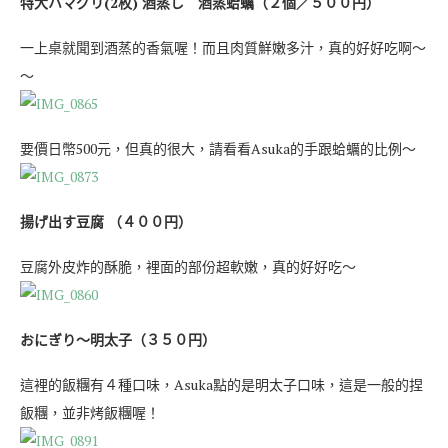
特大ハマグリ(2枚) 酒蒸し 酒蒸蛤蠣（２個／５００円）
一上桌就聞到酒蒸的香氣喔！而且肉質鮮嫩多汁，真的好好吃啊～
～
要價日幣500元，但真的很大，請看看Asuka的手跟蛤蠣的比例～
揚げ出す豆腐 （４００円）
豆腐外皮炸的酥脆，裡面的部份超軟嫩，真的好好吃～
おにぎり〜明太子（３５０円）
這裡的飯糰有４種口味，Asuka點的是明太子口味，這是一般的捏
飯糰，並非烤飯糰喔！