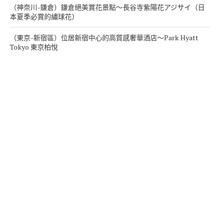
（神奈川-鎌倉）鎌倉絕美賞花景點～長谷寺紫陽花アジサイ（日
本夏季必賞的繡球花）
（東京-新宿區）位居新宿中心的高質感奢華酒店～Park Hyatt
Tokyo 東京柏悅