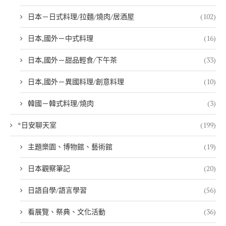
日本－日式料理/拉麵/燒肉/居酒屋
(102)
日本,國外－中式料理
(16)
日本,國外－甜品輕食/下午茶
(33)
日本,國外－異國料理/創意料理
(10)
韓國－韓式料理/燒肉
(3)
*日安聊天室
(199)
主題樂園、博物館、藝術館
(19)
日本觀察筆記
(20)
日語自學/語言學習
(56)
看展覽、祭典、文化活動
(36)