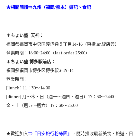
★相關閱讀⇒
九州（福岡/熊本）遊記、食記
＊ちょい盛 天神：
福岡県福岡市中央区渡辺通５丁目14-16（東橫inn飯店旁）
營業時間：16:00~24:00（last order 23:00）
＊ちょい盛 博多駅前店：
福岡県福岡市博多区博多駅3-19-14
營業時間：
[ lunch ] 11：30～14:00
[dinner] 月～木・日（週一～週四、週日）17：30～24:00
金・土（週五～週六）17：30～25:00
★歡迎加入
⇒『
日安旅行粉絲團
』
，隨時接收最新美食、旅遊、日