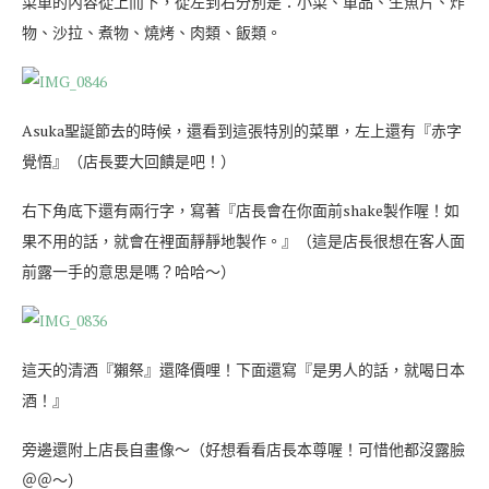
菜單的內容從上而下，從左到右分別是：小菜、單品、生魚片、炸
物、沙拉、煮物、燒烤、肉類、飯類。
Asuka聖誕節去的時候，還看到這張特別的菜單，左上還有『赤字
覺悟』（店長要大回饋是吧！）
右下角底下還有兩行字，寫著『店長會在你面前shake製作喔！如
果不用的話，就會在裡面靜靜地製作。』（這是店長很想在客人面
前露一手的意思是嗎？哈哈～）
這天的清酒『獺祭』還降價哩！下面還寫『是男人的話，就喝日本
酒！』
旁邊還附上店長自畫像～（好想看看店長本尊喔！可惜他都沒露臉
＠＠～）