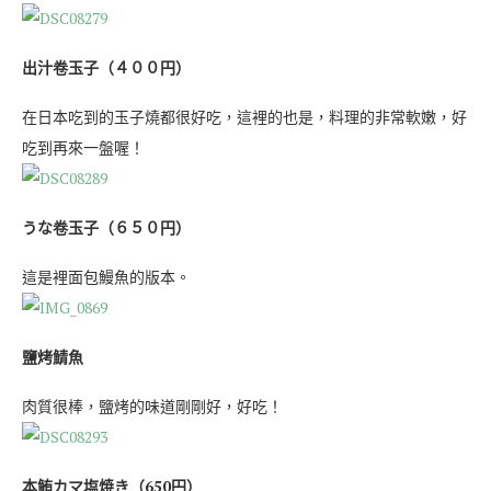
出汁卷玉子（４００円）
在日本吃到的玉子燒都很好吃，這裡的也是，料理的非常軟嫩，好
吃到再來一盤喔！
うな卷玉子（６５０円）
這是裡面包鰻魚的版本。
鹽烤鯖魚
肉質很棒，鹽烤的味道剛剛好，好吃！
本鮪カマ塩焼き（650円）