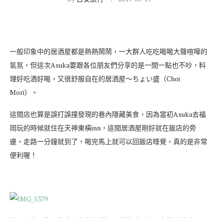
一般印象中的居酒屋都是熱熱鬧鬧，一大群人吃吃喝喝大聲喧嘩的
氣氛，但這次Asuka要跟各位朋友們分享的是一間一點也不吵，料
理好吃酒好喝，又很舒服自在的居酒屋～ちょい盛（Choi
Mori）。
這間店也算是誤打誤撞發現的巷內隱藏美食，因為當初Asuka去福
岡玩的時候就住在天神東橫inn，這間居酒屋剛好就在飯店的旁
邊，走路一分鐘就到了，喝完馬上就可以回飯店睡覺，真的是非常
便利喔！