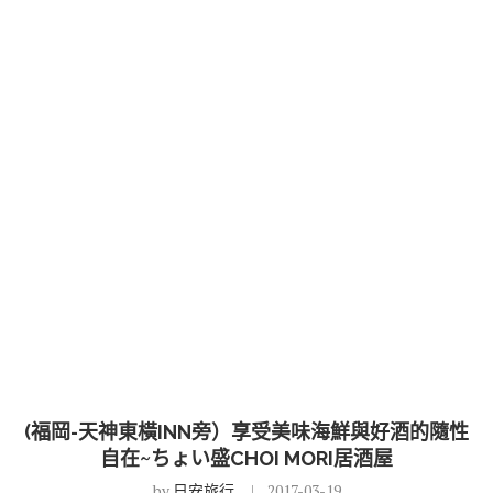
(福岡-天神東橫INN旁）享受美味海鮮與好酒的隨性
自在~ちょい盛CHOI MORI居酒屋
by
日安旅行
2017-03-19