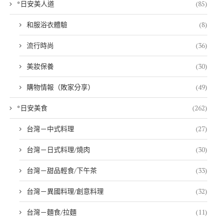
*日安美人道
(85)
和服浴衣體驗
(8)
流行時尚
(36)
美妝保養
(30)
購物情報（敗家分享）
(49)
*日安美食
(262)
台灣－中式料理
(27)
台灣－日式料理/燒肉
(30)
台灣－甜品輕食/下午茶
(33)
台灣－異國料理/創意料理
(32)
台灣－麵食/拉麵
(11)