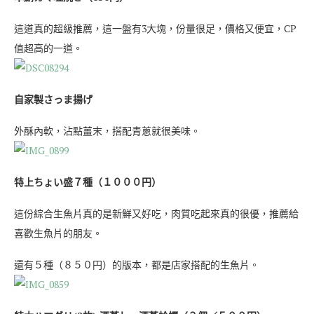
這道真的超級推薦，這一盤有3大塊，份量很足，價格又便宜，CP
值超高的一道。
自家製さっま揚げ
外酥內軟，沾點薑末，搭配青蔥就很美味。
特上ちょい盛７種（１０００円）
這份綜合生魚片真的是新鮮又好吃，肉質吃起來真的很優，推薦給
喜歡生魚片的朋友。
還有５種（８５０円）的版本，都是店家搭配的生魚片。