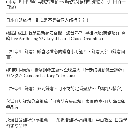
( 東京-世田谷區) 尋找招福貓～超萌招財貓神社豪德寺（世田谷一
日遊）
日本自助旅行，到底是不是每個人都行？？！
(桃園-成田) 長榮最新夢幻客機「波音787皇璽桂冠艙(商務艙)」開
箱 Eve Air Boeing 787 Royal Laurel Class Dreamliner
（神奈川-鎌倉）鎌倉必看必訪鎌倉小町通り、鎌倉大佛（鎌倉國
寶）
(神奈川-橫濱）橫濱鋼彈工廠～全球最大「行走的機動戰士鋼彈」
ガンダム Gandam Factory Yokohama
（神奈川-鎌倉）來到鎌倉不可不訪的定番景點～「鶴岡八幡宮」
永漢日語課程分享推薦「日會話高級課程」東區教室~日語學習領
導品牌
永漢日語課程分享推薦「一般進階課程-高級班」中山教室~日語學
習領導品牌