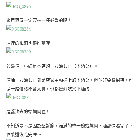
來居酒屋一定要來一杯必魯的啊！
這裡的梅酒也很推薦喔！
旁邊這一小碟是本店的「お通し」（下酒菜）。
這種「お通し」雖是店家主動送上的下酒菜，但並非免費招待，可
是一般價格不會太貴，也都蠻好吃又下酒的。
是醬油煮的蛤蠣肉喔！
不知道是不是因為聖誕節，滿滿的整一碗蛤蠣肉，酒都快喝完了下
酒菜還沒吃完哩～