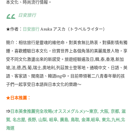
本文化、時尚流行情報。
日安旅行
★作者：
日安旅行
Asuka アスカ（トラベルライター）
簡介：相信旅行是靈魂的維他命，對美食無比熱衷，對攝影情有獨
鍾，喜歡體驗日本文化，欣賞世界上各個角落的美麗風景人物，享
受不同文化激盪出來的新感受。旅遊經驗遍及日,韓,泰,香港,新加
坡,法,德,西,葡,瑞士,奧地利,列茲敦士登等地。通曉中文、日語、英
語、客家語、閩南語、韓語ing中。目前帶領著二八青春年華的孩
子們一起享受日本語與日本文化的樂趣～
★日本推薦：
⇒
日本美食推薦完全攻略(オススメグルメ)～東京, 大阪, 京都, 滋
賀, 名古屋, 長野, 山梨, 岐阜, 廣島, 鳥取, 金澤,岐阜, 東北,九州,北
海道