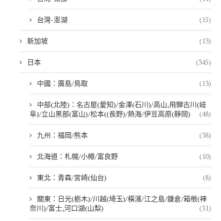
台灣-澎湖
(15)
新加坡
(13)
日本
(345)
中國：廣島/鳥取
(13)
中部(北陸)：名古屋(愛知)/金澤(石川)/高山,飛騨古川(岐
阜)/立山黑部(富山)/松本((長野)/熱海/伊豆高原(靜岡)
(48)
九州：福岡/熊本
(38)
北海道：札幌/小樽/富良野
(10)
東北：青森/宮崎(仙台)
(8)
關東：日光(栃木)/川越(埼玉)/橫濱/江之島/鎌倉/箱根(神
奈川)/富士,河口湖(山梨)
(31)