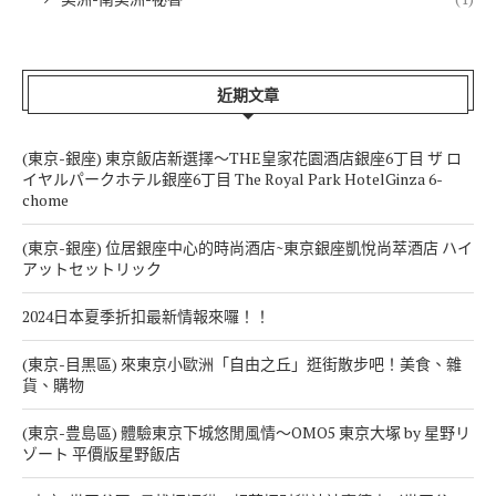
近期文章
(東京-銀座) 東京飯店新選擇～THE皇家花園酒店銀座6丁目 ザ ロ
イヤルパークホテル銀座6丁目 The Royal Park HotelGinza 6-
chome
(東京-銀座) 位居銀座中心的時尚酒店~東京銀座凱悅尚萃酒店 ハイ
アットセットリック
2024日本夏季折扣最新情報來囉！！
(東京-目黒區) 來東京小歐洲「自由之丘」逛街散步吧！美食、雜
貨、購物
(東京-豊島區) 體驗東京下城悠閒風情～OMO5 東京大塚 by 星野リ
ゾート 平價版星野飯店