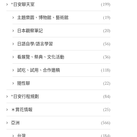
*日安聊天室
(199)
主題樂園、博物館、藝術館
(19)
日本觀察筆記
(20)
日語自學/語言學習
(56)
看展覽、祭典、文化活動
(36)
試吃、試用、合作邀稿
(118)
隨性聊
(22)
*日安行程規劃
(84)
＊賞花情報
(25)
亞洲
(566)
台灣
(184)