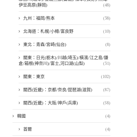
伊豆高原(靜岡)
(48)
九州：福岡/熊本
(38)
北海道：札幌/小樽/富良野
(10)
東北：青森/宮崎(仙台)
(8)
關東：日光(栃木)/川越(埼玉)/橫濱/江之島/鎌
倉/箱根(神奈川)/富士,河口湖(山梨)
(31)
關東：東京
(102)
關西(近畿)：京都/奈良/琵琶湖(滋賀)
(87)
關西(近畿)：大阪/神戶(兵庫)
(58)
韓國
(4)
首爾
(4)