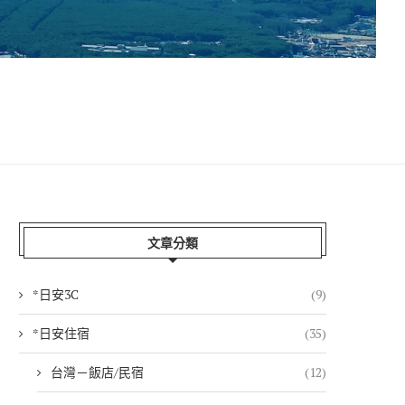
文章分類
*日安3C
(9)
*日安住宿
(35)
台灣－飯店/民宿
(12)