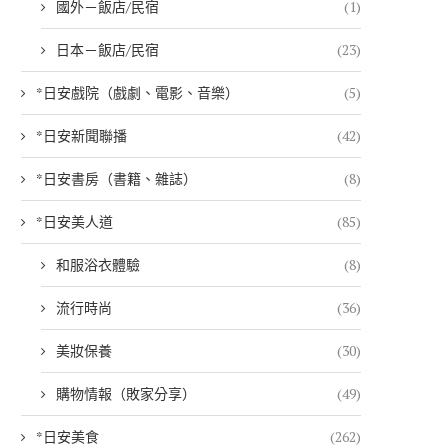
國外－飯店/民宿
(1)
日本－飯店/民宿
(23)
*日安戲院（戲劇、電影、音樂）
(5)
*日安新聞聯播
(42)
*日安書房（書籍、雜誌）
(8)
*日安美人道
(85)
和服浴衣體驗
(8)
流行時尚
(36)
美妝保養
(30)
購物情報（敗家分享）
(49)
*日安美食
(262)