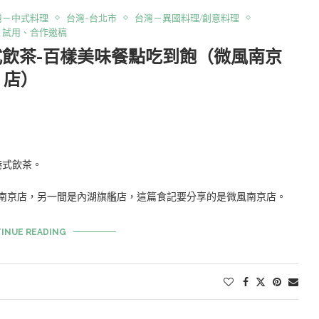
灣－中式料理
台灣-台北市
台灣－異國料理/創意料理
、試用、合作邀稿
港式飲茶-百樣美味餐點吃到飽（微風南京
店）
港式飲茶。
南京店，另一間是內湖旗艦店，這篇食記要分享的是微風南京店。
INUE READING