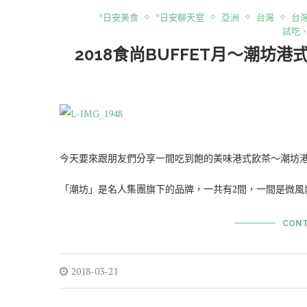
*日安美食
*日安聊天室
亞洲
台灣
台
試吃
2018食尚BUFFET月～潮坊
今天要來跟朋友們分享一間吃到飽的美味港式飲茶～潮坊
「潮坊」是名人集團旗下的品牌，一共有2間，一間是微風
CONT
2018-03-21