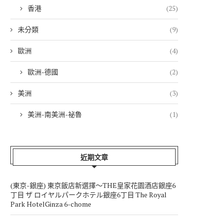
香港
(25)
未分類
(9)
歐洲
(4)
歐洲-德國
(2)
美洲
(3)
美洲-南美洲-祕魯
(1)
近期文章
(東京-銀座) 東京飯店新選擇～THE皇家花園酒店銀座6
丁目 ザ ロイヤルパークホテル銀座6丁目 The Royal
Park HotelGinza 6-chome