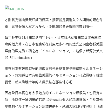
才剛賞完滿山黃黃紅紅的楓葉，接著就是要進入令人期待的銀色冬
季，感覺好像入秋才沒多久，冷颼颼的冬天就瞬間來到囉～
每年冬季從11月開始到隔年1~2月，日本各地就會開始舉辦美麗璀
璨的燈光秀，在日本像這種在利用眾多不同的燈光呈現出各種美麗
燈飾的燈光秀，稱之為「イルミネーション」，這個字起源於英文
的「illumination 」。
現在日本有越來越多的城市與觀光景點會在冬季舉辦イルミネーシ
ョン，想知道日本有哪些美麗的イルミネーション可欣賞嗎？就讓
我們一起來瞧瞧今年的人氣景點在那些地方吧！
因為全日本實在有太多地方的イルミネーション都很美，也很有人
氣，所以這一篇列出的TOP 10是Asuka個人的精選推薦，至於其他
地區的イルミネーション當然也是有，就請大家自行搜尋唷！（請