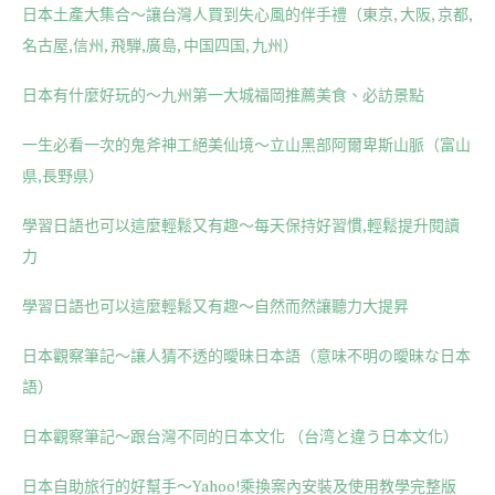
日本土產大集合～讓台灣人買到失心風的伴手禮（東京, 大阪, 京都,
名古屋,信州, 飛騨,廣島, 中国四国, 九州）
日本有什麼好玩的～九州第一大城福岡推薦美食、必訪景點
一生必看一次的鬼斧神工絕美仙境～立山黑部阿爾卑斯山脈（富山
県,長野県）
學習日語也可以這麼輕鬆又有趣～每天保持好習慣,輕鬆提升閱讀
力
學習日語也可以這麼輕鬆又有趣～自然而然讓聽力大提昇
日本觀察筆記～讓人猜不透的曖昧日本語（意味不明の曖昧な日本
語）
日本觀察筆記～跟台灣不同的日本文化 （台湾と違う日本文化）
日本自助旅行的好幫手～Yahoo!乘換案內安裝及使用教學完整版