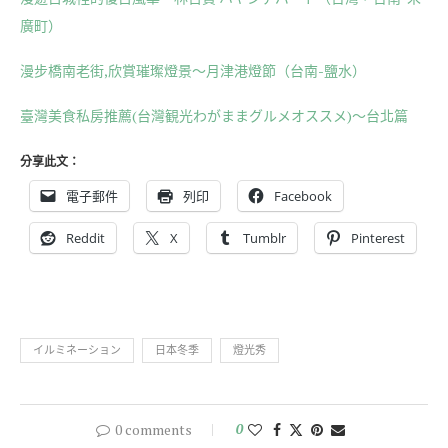
廣町）
漫步橋南老街,欣賞璀璨燈景～月津港燈節（台南-鹽水）
臺灣美食私房推薦(台灣観光わがままグルメオススメ)〜台北篇
分享此文：
電子郵件
列印
Facebook
Reddit
X
Tumblr
Pinterest
イルミネーション
日本冬季
燈光秀
0 comments
0