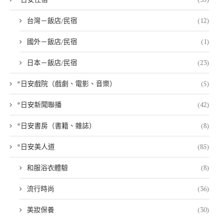
台灣－飯店/民宿
(12)
國外－飯店/民宿
(1)
日本－飯店/民宿
(23)
*日安戲院（戲劇、電影、音樂）
(5)
*日安新聞聯播
(42)
*日安書房（書籍、雜誌）
(8)
*日安美人道
(85)
和服浴衣體驗
(8)
流行時尚
(36)
美妝保養
(30)