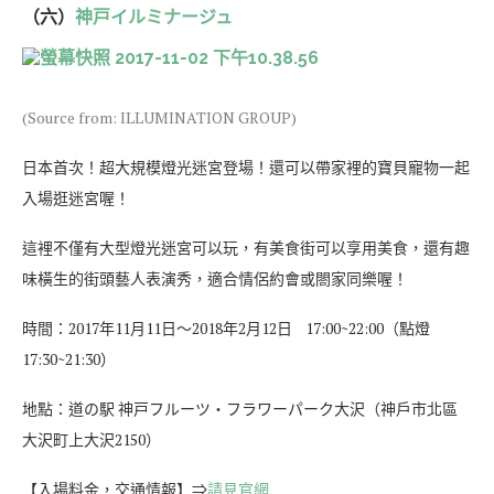
（六）
神戸イルミナージュ
(Source from: ILLUMINATION GROUP)
日本首次！超大規模燈光迷宮登場！還可以帶家裡的寶貝寵物一起
入場逛迷宮喔！
這裡不僅有大型燈光迷宮可以玩，有美食街可以享用美食，還有趣
味橫生的街頭藝人表演秀，適合情侶約會或閤家同樂喔！
時間：2017年11月11日～2018年2月12日 17:00~22:00（點燈
17:30~21:30）
地點：道の駅 神戸フルーツ・フラワーパーク大沢（神戶市北區
大沢町上大沢2150）
【入場料金，交通情報】⇒
請見官網