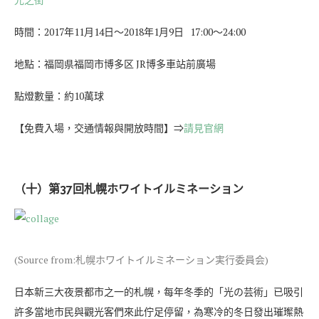
時間：2017年11月14日～2018年1月9日 17:00～24:00
地點：福岡県福岡市博多区 JR博多車站前廣場
點燈數量：約10萬球
【免費入場，交通情報與開放時間】⇒
請見官網
（十）第37回札幌ホワイトイルミネーション
(Source from:札幌ホワイトイルミネーション実行委員会)
日本新三大夜景都市之一的札幌，每年冬季的「光の芸術」已吸引
許多當地市民與觀光客們來此佇足停留，為寒冷的冬日發出璀璨熱