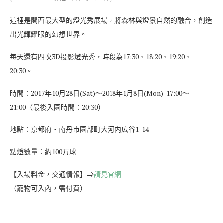
這裡是関西最大型的燈光秀展場，將森林與燈景自然的融合，創造
出光輝耀眼的幻想世界。
每天還有四次3D投影燈光秀，時段為17:30、18:20、19:20、
20:30。
時間：2017年10月28日(Sat)～2018年1月8日(Mon) 17:00～
21:00（最後入園時間：20:30）
地點：京都府・南丹市園部町大河内広谷1-14
點燈數量：約100万球
【入場料金，交通情報】⇒
請見官網
（寵物可入內，需付費）