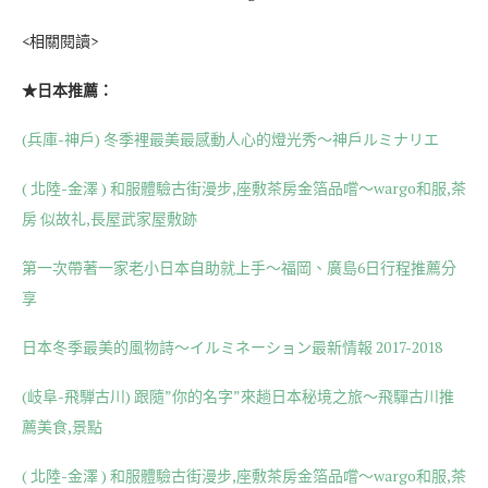
<相關閱讀>
★日本推薦：
(兵庫-神戶) 冬季裡最美最感動人心的燈光秀～神戶ルミナリエ
( 北陸-金澤 ) 和服體驗古街漫步,座敷茶房金箔品嚐～wargo和服,茶
房 似故礼,長屋武家屋敷跡
第一次帶著一家老小日本自助就上手～福岡、廣島6日行程推薦分
享
日本冬季最美的風物詩～イルミネーション最新情報 2017-2018
(岐阜-飛騨古川) 跟隨”你的名字”來趟日本秘境之旅～飛驒古川推
薦美食,景點
( 北陸-金澤 ) 和服體驗古街漫步,座敷茶房金箔品嚐～wargo和服,茶