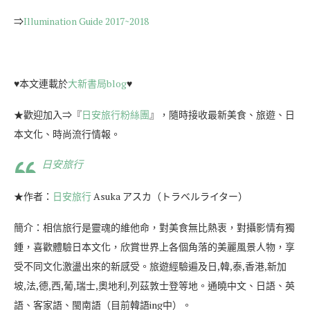
⇒
Illumination Guide 2017~2018
♥本文連載於
大新書局blog
♥
★歡迎加入⇒『
日安旅行粉絲團
』，隨時接收最新美食、旅遊、日
本文化、時尚流行情報。
日安旅行
★作者：
日安旅行
Asuka アスカ（トラベルライター）
簡介：相信旅行是靈魂的維他命，對美食無比熱衷，對攝影情有獨
鍾，喜歡體驗日本文化，欣賞世界上各個角落的美麗風景人物，享
受不同文化激盪出來的新感受。旅遊經驗遍及日,韓,泰,香港,新加
坡,法,德,西,葡,瑞士,奧地利,列茲敦士登等地。通曉中文、日語、英
語、客家語、閩南語（目前韓語ing中）。