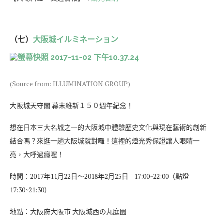
（七）
大阪城イルミネーション
(Source from: ILLUMINATION GROUP)
大阪城天守閣 幕末維新１５０週年紀念！
想在日本三大名城之一的大阪城中體驗歷史文化與現在藝術的創新
結合嗎？來逛一趟大阪城就對囉！這裡的燈光秀保證讓人眼睛一
亮，大呼過癮喔！
時間：2017年11月22日～2018年2月25日 17:00~22:00（點燈
17:30~21:30）
地點：大阪府大阪市 大阪城西の丸庭園