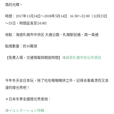
情的光輝。
時間：2017年11月24日～2018年3月14日 16:30～22:00（12月23日
～25日，時間延長至24:00）
地點：海道札幌市中央区 大通公園、札幌駅前通、南一条通
點燈數量：約10萬球
【免費入場，交通情報與開放時間】⇒
請見札榥市府公布資訊
今年冬天去日本玩，除了吃吃喝喝瞎拼之外，記得去看看漂亮又浪
漫的燈光秀吧！
＊日本冬季全國燈光秀查詢：
⇒
イルミネーション特輯