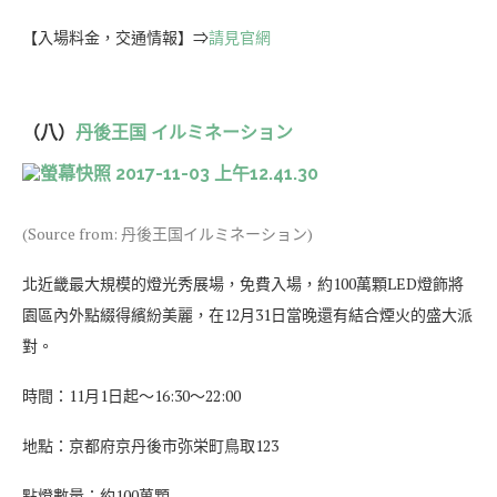
【入場料金，交通情報】⇒
請見官網
（八）
丹後王国 イルミネーション
(Source from: 丹後王国イルミネーション)
北近畿最大規模的燈光秀展場，免費入場，約100萬顆LED燈飾將
園區內外點綴得繽紛美麗，在12月31日當晚還有結合煙火的盛大派
對。
時間：11月1日起～16:30〜22:00
地點：京都府京丹後市弥栄町鳥取123
點燈數量：約100萬顆