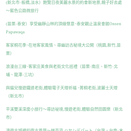
(新北市-板橋,淡水）飽覽日夜美麗水景的約會新地景,親子好去處
～藍色公路微旅行
(苗栗-泰安）享受幽靜山林的頂級愜意~泰安觀止溫泉會館Onsen
Papawaqa
客家桐花季~在地客家風情、尋幽訪古秘境大公開（桃園,新竹,苗
栗）
浪漫台三線~客家庄美食與老街文化巡禮（苗栗-南庄、新竹-北
埔、龍潭-三坑）
與貓兒慢遊鐵道老街,體驗電子天燈祈福 ~菁桐老街,波麗士天燈
（新北市）
平溪雙溪深度小旅行～尋訪祕境,慢遊老街,體驗自然田園樂（新北
市）
漫遊古城裡的復古風華～林百貨 ハヤシデパート（台灣，台南-末