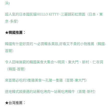
浜)
超人氣的日本國民貓HELLO KITTY~三麗鷗彩虹樂園（日本，東
京-多摩）
★韓國推薦：
韓國有什麼好買的 ～必買韓系美妝,好看又不貴的小物推薦（韓國-
首爾）
令人回味無窮的韓國美食大集合～明洞、東大門、新村、仁寺洞
（韓國-首爾）
來首爾必吃的3隻雞美食～孔陵一隻雞（首爾-東大門）
道地韓式超豪邁的站著吃烤肉～站著吃烤韓牛（首爾-新村）
★
台灣推薦：