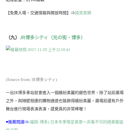
【免費入場，交通情報與開放時間】⇒
請見官網
（九）
JR博多シティ（光の街、博多）
(Source from: JR博多シティ)
一出JR博多車站就會進入一個繽紛美麗的銀色世界，除了站前廣場
之外，與隔壁相連的購物通道也裝飾得繽紛美麗。廣場前還有戶外
舞台進行現場表演表演，感覺真的非常棒喔！
♥推薦閱讀⇒
(福岡-博多) 日本冬季限定美景～非看不可的絕美聖誕
光之街