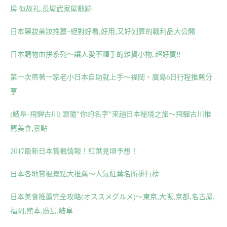
房 似故礼,長屋武家屋敷跡
日本藥妝美妝推薦~絕對好看,好用,又好划算的戰利品大公開
日本購物血拼系列～讓人愛不釋手的雜貨小物, 超好買!!
第一次帶著一家老小日本自助就上手～福岡、廣島6日行程推薦分
享
(岐阜-飛騨古川) 跟隨”你的名字”來趟日本秘境之旅～飛驒古川推
薦美食,景點
2017最新日本賞楓情報！紅葉見頃予想！
日本各地賞楓景點大推薦～人氣紅葉名所排行榜
日本美食推薦完全攻略(オススメグルメ)～東京,大阪,京都,名古屋,
福岡,熊本,廣島,岐阜