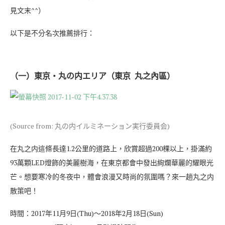
見文末^^）
以下是不分名次推薦排行：
（一）東京・丸の内エリア（東京 丸之內區）
(Source from: 丸の内イルミネーション実行委員会)
在丸之内這條長達1.2公里的道路上，欣賞超過200棵以上，掛滿約
93萬顆LED燈飾的美麗樹海，在東京都會中發出絢爛華麗的耀眼光
芒。想要寒冷的冬夜中，體會浪漫又時尚的氛圍嗎？來一趟丸之内
散策吧！
時間：2017年11月9日(Thu)～2018年2月18日(Sun)