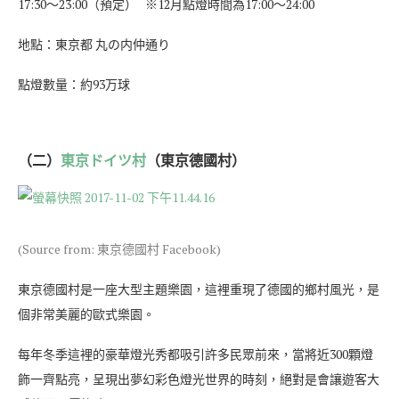
17:30～23:00（預定） ※12月點燈時間為17:00～24:00
地點：東京都 丸の内仲通り
點燈數量：約93万球
（二）
東京ドイツ村
（東京德國村）
(Source from: 東京德國村 Facebook)
東京德國村是一座大型主題樂園，這裡重現了德國的鄉村風光，是
個非常美麗的歐式樂園。
每年冬季這裡的豪華燈光秀都吸引許多民眾前來，當將近300顆燈
飾一齊點亮，呈現出夢幻彩色燈光世界的時刻，絕對是會讓遊客大