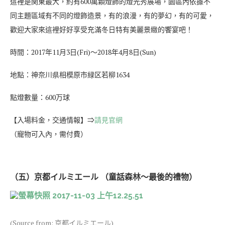
這裡是関東最大，約有600萬顆燈飾的燈光秀展場，園區內依據不
同主題區域有不同的燈飾造景，有的浪漫，有的夢幻，有的可愛，
歡迎大家來這裡好好享受充滿冬日特有美麗景緻的饗宴吧！
時間：2017年11月3日(Fri)～2018年4月8日(Sun)
地點：神奈川県相模原市緑区若柳1634
點燈數量：600万球
【入場料金，交通情報】⇒
請見官網
（寵物可入內，需付費）
（五）京都イルミエール （童話森林～最後的禮物）
(Source from: 京都イルミエール)