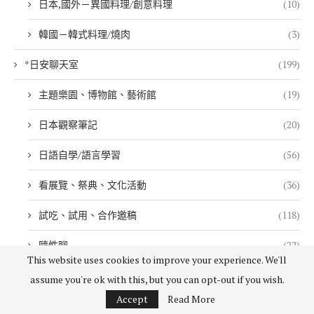
日本,國外－異國料理/創意料理
(10)
韓國－韓式料理/燒肉
(3)
*日安聊天室
(199)
主題樂園、博物館、藝術館
(19)
日本觀察筆記
(20)
日語自學/語言學習
(56)
看展覽、祭典、文化活動
(36)
試吃、試用、合作邀稿
(118)
隨性聊
(22)
This website uses cookies to improve your experience. We'll
*日安行程規劃
(84)
assume you're ok with this, but you can opt-out if you wish.
Accept
Read More
＊賞花情報
(25)