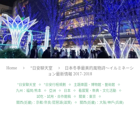
Home
*日安聊天室
日本冬季最美的風物詩～イルミネーシ
ョン最新情報 2017-2018
*日安聊天室
*日安行程規劃
主題樂園、博物館、藝術館
九州：福岡/熊本
亞洲
日本
看展覽、祭典、文化活動
試吃、試用、合作邀稿
關東：東京
關西(近畿)：京都/奈良/琵琶湖(滋賀)
關西(近畿)：大阪/神戶(兵庫)