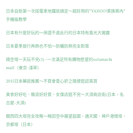
日本自助第一次搭電車地鐵就搞定～超好用的”YAHOO!乘換案內”
手機版教學
日本有什麼好玩的～保證不虛此行的日本特有風光大揭露
日本夏季旅行再熱也不怕～防曬防熱完全對策
晴空塔一天玩不完(1) ~一次滿足所有購物慾望的solamachi
mall（東京-淺草）
2015日本藥妝推薦～不買會垂心肝之隨便逛認真買
美食好好吃、雜貨好好買、女僕店逛不完～大須商店街(日本，名
古屋-大須)
關西四大塔完全攻略～梅田空中展望庭園、通天閣、神戶港燈塔、
京都塔（日本）